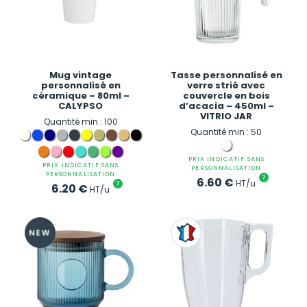
Mug vintage
Tasse personnalisé en
personnalisé en
verre strié avec
céramique – 80ml –
couvercle en bois
CALYPSO
d’acacia – 450ml –
VITRIO JAR
Quantité min : 100
Quantité min : 50
PRIX INDICATIF SANS
PRIX INDICATIF SANS
PERSONNALISATION
PERSONNALISATION
?
6.60
€
HT/u
?
6.20
€
HT/u