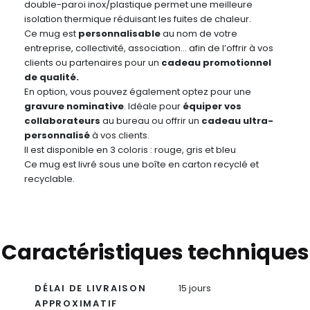
double-paroi inox/plastique permet une meilleure
isolation thermique réduisant les fuites de chaleur.
Ce mug est
personnalisable
au nom de votre
entreprise, collectivité, association… afin de l’offrir à vos
clients ou partenaires pour un
cadeau promotionnel
de qualité.
En option, vous pouvez également optez pour une
gravure nominative
. Idéale pour
équiper vos
collaborateurs
au bureau ou offrir un
cadeau ultra-
personnalisé
à vos clients.
Il est disponible en 3 coloris : rouge, gris et bleu
Ce mug est livré sous une boîte en carton recyclé et
recyclable.
Caractéristiques techniques
DÉLAI DE LIVRAISON
15 jours
APPROXIMATIF