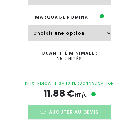
?
MARQUAGE NOMINATIF
QUANTITÉ MINIMALE :
25 UNITÉS
quantité
de
Mug
personnalisé
PRIX INDICATIF SANS PERSONNALISATION
en
11.88
€
fibre
HT/u
?
de
bambou
et
AJOUTER AU DEVIS
inox
-
400ml
-
MUGLISH