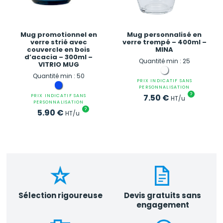
Mug promotionnel en
Mug personnalisé en
verre strié avec
verre trempé – 400ml –
couvercle en bois
MINA
d’acacia – 300ml –
Quantité min : 25
VITRIO MUG
Quantité min : 50
PRIX INDICATIF SANS
PERSONNALISATION
?
7.50
€
PRIX INDICATIF SANS
HT/u
PERSONNALISATION
?
5.90
€
HT/u
Sélection rigoureuse
Devis gratuits sans
engagement