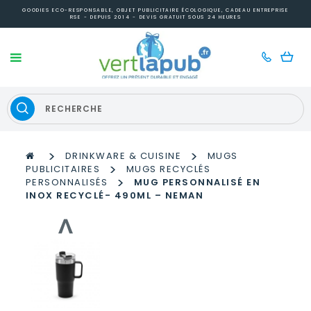
GOODIES ECO-RESPONSABLE, OBJET PUBLICITAIRE ÉCOLOGIQUE, CADEAU ENTREPRISE
RSE - DEPUIS 2014 - DEVIS GRATUIT SOUS 24 HEURES
>
>
DRINKWARE & CUISINE
MUGS
>
PUBLICITAIRES
MUGS RECYCLÉS
>
PERSONNALISÉS
MUG PERSONNALISÉ EN
INOX RECYCLÉ- 490ML – NEMAN