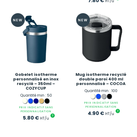
7.80
€
HT/u
Gobelet isotherme
Mug isotherme recyclé
personnalisé en inox
double paroi 400 ml
recyclé – 350ml –
personnalisé – COCOA
COZYCUP
Quantité min : 100
Quantité min : 50
PRIX INDICATIF SANS
PERSONNALISATION
PRIX INDICATIF SANS
?
PERSONNALISATION
4.90
€
HT/u
?
5.80
€
HT/u