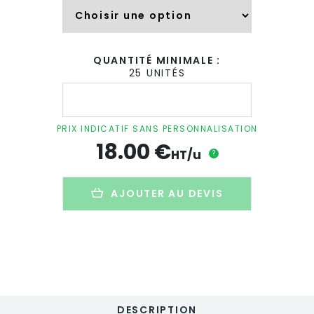
QUANTITÉ MINIMALE :
25 UNITÉS
quantité
de
Mug
personnalisé
PRIX INDICATIF SANS PERSONNALISATION
en
18.00
€
inox
HT/u
?
recyclé-
490ml
-
AJOUTER AU DEVIS
NEMAN
DESCRIPTION