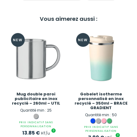
Vous aimerez aussi :
Mug double paroi
Gobelet isotherme
publicitaire en inox
personnalisé en inox
recyclé – 260ml – UTIL
recyclé – 350ml – BRACE
GRADIENT
Quantité min : 25
Quantité min : 50
PRIX INDICATIF SANS
PERSONNALISATION
PRIX INDICATIF SANS
?
PERSONNALISATION
13.85
€
HT/u
?