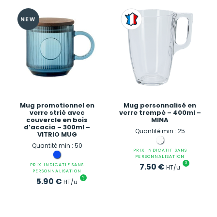
Mug promotionnel en
Mug personnalisé en
verre strié avec
verre trempé – 400ml –
couvercle en bois
MINA
d’acacia – 300ml –
Quantité min : 25
VITRIO MUG
Quantité min : 50
PRIX INDICATIF SANS
PERSONNALISATION
?
7.50
€
PRIX INDICATIF SANS
HT/u
PERSONNALISATION
?
5.90
€
HT/u