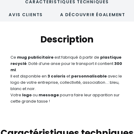
CARACTÉRISTIQUES TECHNIQUES
AVIS CLIENTS
A DÉCOUVRIR ÉGALEMENT
Description
Ce
mug publicitaire
est fabriqué à partir de
plastique
recyclé
. Doté d’une anse pour le transport il contient
300
ml
.
Il est disponible en
3 coloris
et
personnalisable
avec le
logo de votre entreprise, collectivité, association…: bleu,
blanc et noir.
Votre
logo
ou
message
pourra faire leur apparition sur
cette grande tasse !
Caractéristiques techniques