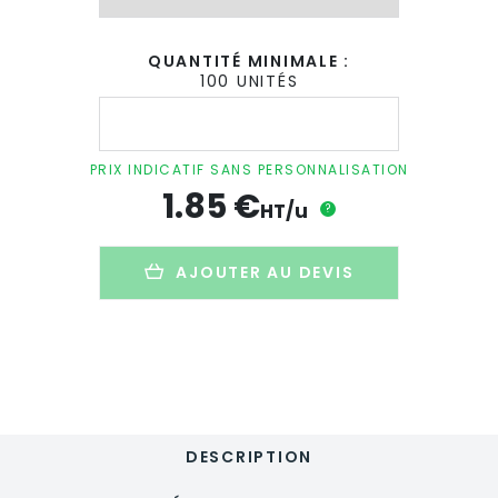
QUANTITÉ MINIMALE :
100 UNITÉS
quantité
de
Mug
personnalisé
PRIX INDICATIF SANS PERSONNALISATION
en
1.85
€
plastique
HT/u
?
recyclé
-
300ml
AJOUTER AU DEVIS
-
ALAS
DESCRIPTION