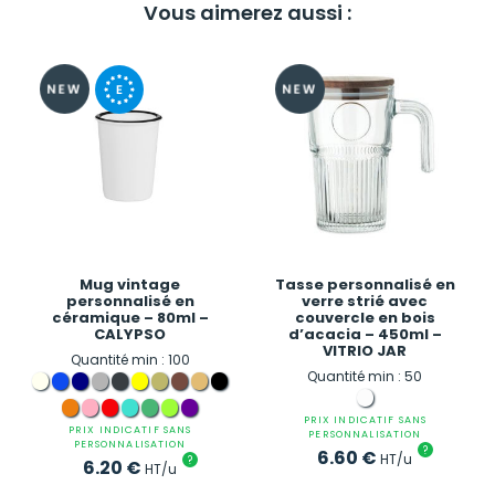
Vous aimerez aussi :
Mug vintage
Tasse personnalisé en
personnalisé en
verre strié avec
céramique – 80ml –
couvercle en bois
CALYPSO
d’acacia – 450ml –
VITRIO JAR
Quantité min : 100
Quantité min : 50
PRIX INDICATIF SANS
PRIX INDICATIF SANS
PERSONNALISATION
PERSONNALISATION
?
6.60
€
HT/u
?
6.20
€
HT/u