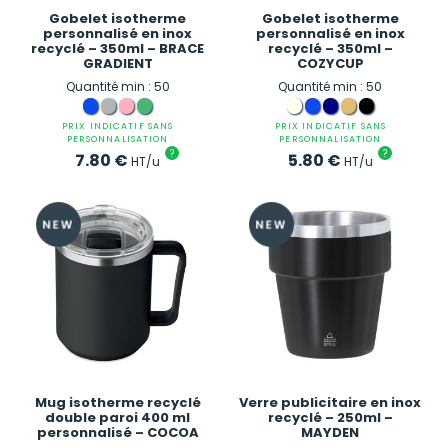
Gobelet isotherme
Gobelet isotherme
personnalisé en inox
personnalisé en inox
recyclé – 350ml – BRACE
recyclé – 350ml –
GRADIENT
COZYCUP
Quantité min : 50
Quantité min : 50
PRIX INDICATIF SANS
PRIX INDICATIF SANS
PERSONNALISATION
PERSONNALISATION
?
?
7.80
€
5.80
€
HT/u
HT/u
Mug isotherme recyclé
Verre publicitaire en inox
double paroi 400 ml
recyclé – 250ml –
personnalisé – COCOA
MAYDEN