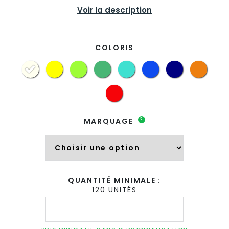
Voir la description
COLORIS
?
MARQUAGE
QUANTITÉ MINIMALE :
120 UNITÉS
quantité
de
Mug
quadri