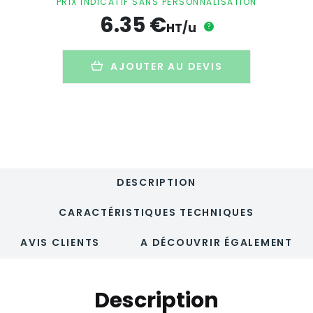
PRIX INDICATIF SANS PERSONNALISATION
double
6.35
€
paroi
HT/u
?
personnalisé
en
plastique
AJOUTER AU DEVIS
recyclé
avec
couvercle
anti-
déversement
-
250ml
DESCRIPTION
CARACTÉRISTIQUES TECHNIQUES
AVIS CLIENTS
A DÉCOUVRIR ÉGALEMENT
Description