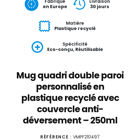
Fabriqué
Livraison
en Europe
30 jours
Matière
Plastique recyclé
Spécificité
Eco-conçu, Réutilisable
Mug quadri double paroi
personnalisé en
plastique recyclé avec
couvercle anti-
déversement – 250ml
RÉFÉRENCE :
VMPF210497