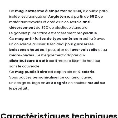
Ce
mug isotherme à emporter
de
25cl,
à double paroi
isolée, est fabriqué en
Angleterre,
à partir de
65%
de
matériaux recyclés et doté d’un couvercle
anti-
déversement
de 35% de plastique standard.
Le gobelet publicitaire est entièrement
recyclable
.
Ce
mug anti-fuites de type américain
est livré avec
un couvercle à visser. Il est idéal pour
garder les
boissons chaudes
. Il peut aller au
lave-vaisselle
et au
micro-ondes
. Il est également adapter aux
distributeurs à café
car il mesure 10cm de hauteur
sans le couvercle
Ce
mug publicitaire
est disponible en
9 coloris.
Vous pouvez
personnaliser
ce contenant avec
un design ou logo en
360 degrés
en couleur
moulé
sur
le
produit.
Caractéristiques techniques