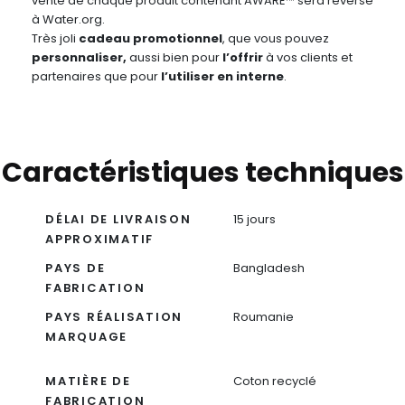
vente de chaque produit contenant AWARE™ sera reversé
à Water.org.
Très joli
cadeau promotionnel
, que vous pouvez
personnaliser,
aussi bien pour
l’offrir
à vos clients et
partenaires que pour
l’utiliser en interne
.
Caractéristiques techniques
DÉLAI DE LIVRAISON
15 jours
APPROXIMATIF
PAYS DE
Bangladesh
FABRICATION
PAYS RÉALISATION
Roumanie
MARQUAGE
MATIÈRE DE
Coton recyclé
FABRICATION