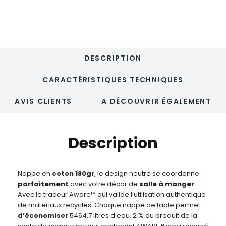
NAPOLI
DESCRIPTION
CARACTÉRISTIQUES TECHNIQUES
AVIS CLIENTS
A DÉCOUVRIR ÉGALEMENT
Description
Nappe en
coton
180gr
, le design neutre se coordonne
parfaitement
avec votre décor de
salle
à manger
.
Avec le traceur Aware™ qui valide l’utilisation authentique
de matériaux recyclés. Chaque nappe de table permet
d’économiser
5464,7 litres d’eau. 2 % du produit de la