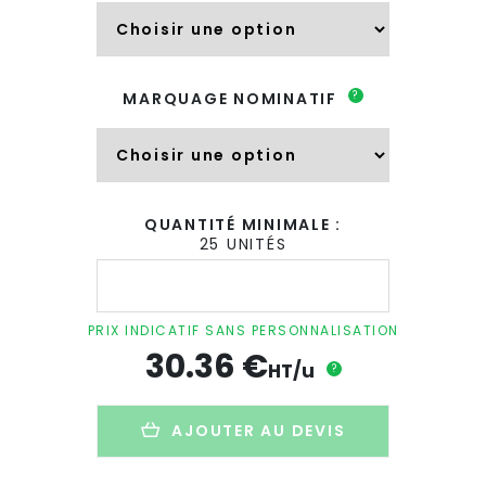
?
MARQUAGE NOMINATIF
QUANTITÉ MINIMALE :
25 UNITÉS
quantité
de
Nappe
de
PRIX INDICATIF SANS PERSONNALISATION
table
30.36
€
personnalisé
HT/u
?
en
coton
recyclé
AJOUTER AU DEVIS
-
250x140cm
-