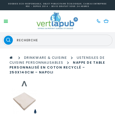
GOODIES ECO-RESPONSABLE, OBJET PUBLICITAIRE ÉCOLOGIQUE, CADEAU ENTREPRISE
RSE - DEPUIS 2014 - DEVIS GRATUIT SOUS 24 HEURES
>
>
DRINKWARE & CUISINE
USTENSILES DE
>
CUISINE PERSONNALISABLES
NAPPE DE TABLE
PERSONNALISÉ EN COTON RECYCLÉ –
250X140CM – NAPOLI