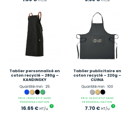
Tablier personnalisé en
Tablier publicitaire en
coton recyclé – 280g –
coton recyclé – 220g –
KANDINSKY
CUINA
Quantité min : 25
Quantité min : 100
PRIX INDICATIF SANS
PRIX INDICATIF SANS
PERSONNALISATION
PERSONNALISATION
?
?
16.65
€
7.70
€
HT/u
HT/u