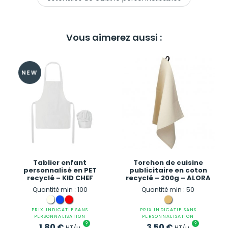
Vous aimerez aussi :
Tablier enfant
Torchon de cuisine
personnalisé en PET
publicitaire en coton
recyclé – KID CHEF
recyclé – 200g – ALORA
Quantité min : 100
Quantité min : 50
PRIX INDICATIF SANS
PRIX INDICATIF SANS
PERSONNALISATION
PERSONNALISATION
?
?
1.80
€
3.50
€
HT/u
HT/u