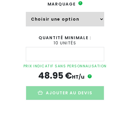
?
MARQUAGE
QUANTITÉ MINIMALE :
10 UNITÉS
quantité
de
Planche
apéro
PRIX INDICATIF SANS PERSONNALISATION
personnalisée
48.95
€
en
HT/u
?
bois
d'hévéa
-
AJOUTER AU DEVIS
LA
MAUGEOISE