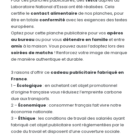
Pour ces planches publicitaires, des
tests
auprès du
Laboratoire National d’Essai ont été réalisées. Cela
certifie le
contact alimentaire
de nos planches, pour
être en totale
conformité
avec les exigences des textes
européens.
Optez pour cette planche publicitaire pour vos
apéros
au bureau
ou pour vous
détendre en famille
et entre
amis
à la maison. Vous pouvez aussi l’adoptez lors des
soirées de matchs
! Renforcez votre image de marque
de manière authentique et durable.
3 raisons d’offrir ce
cadeau publicitaire fabriqué en
France
.
1 –
Écologique
: en achetant cet objet promotionnel
d’origine française vous réduisez l’empreinte carbone
due aux transports.
2 –
Économique
: consommer français fait vivre notre
économie nationale.
3 –
Éthique
: les conditions de travail des salariés ayant
fabriqué cet objet publicitaire sont réglementées par le
code du travail et disposent d’une couverture sociale.