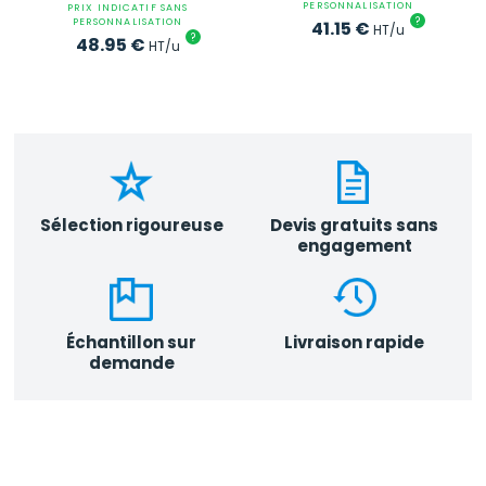
PERSONNALISATION
PRIX INDICATIF SANS
?
PERSONNALISATION
41.15
€
HT/u
?
48.95
€
HT/u
Sélection rigoureuse
Devis gratuits sans
engagement
Échantillon sur
Livraison rapide
demande