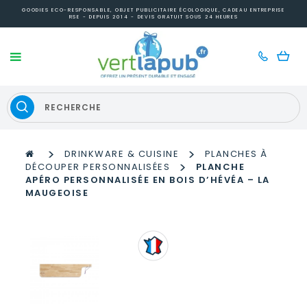
GOODIES ECO-RESPONSABLE, OBJET PUBLICITAIRE ÉCOLOGIQUE, CADEAU ENTREPRISE
RSE - DEPUIS 2014 - DEVIS GRATUIT SOUS 24 HEURES
>
>
DRINKWARE & CUISINE
PLANCHES À
>
DÉCOUPER PERSONNALISÉES
PLANCHE
APÉRO PERSONNALISÉE EN BOIS D’HÉVÉA – LA
MAUGEOISE