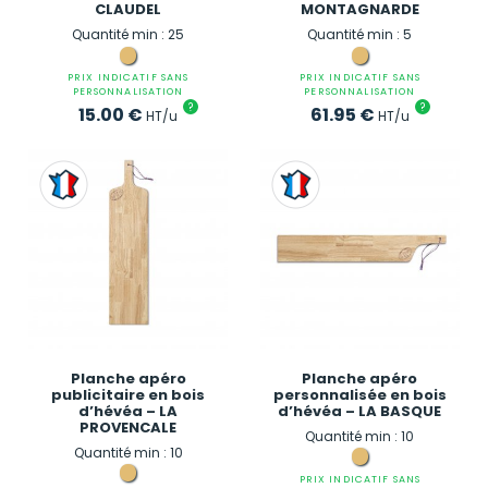
CLAUDEL
MONTAGNARDE
Quantité min : 25
Quantité min : 5
PRIX INDICATIF SANS
PRIX INDICATIF SANS
PERSONNALISATION
PERSONNALISATION
?
?
15.00
€
61.95
€
HT/u
HT/u
Planche apéro
Planche apéro
publicitaire en bois
personnalisée en bois
d’hévéa – LA
d’hévéa – LA BASQUE
PROVENCALE
Quantité min : 10
Quantité min : 10
PRIX INDICATIF SANS