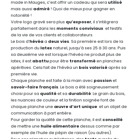
made in Mauges, c’est offrir un cadeau qui sera
utilisé
mais aussi
admiré
! Quoi de mieux pour gagner en
notoriété !
Votre logo gravé sera plus
qu’exposer
, il s’intégrera
parfaitement dans les
moments conviviaux
et festifs
de la vie de vos clients et collaborateurs.
Le bois d’
hévéa
a
deux vies
. Sa première est lors de la
production du
latex
naturel, jusqu’à ses 25 à 30 ans. Puis
sa deuxième vie est lorsque l’hévéa ne produit plus de
latex, il est
abattu
pour être
transformé
en planches
apéritives. Cela fait de l’hévéa un
bois valorisé
après sa
première vie.
Chaque planche est faite à la main avec
passion
et
savoir-faire français
. Le bois a été soigneusement
choisi pour sa
qualité
et sa
durabilité
. Le grain du bois,
les nuances de couleur et la finition soignée font de
chaque planche une
œuvre d’art unique
et un objet de
communication à part entière.
Pour garder la qualité de cette planche, il est
conseillé
de mettre une
huile alimentaire
dessus comme par
exemple de l’huile de pépin de raison (ou autres).