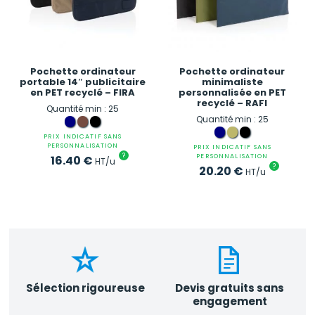
Pochette ordinateur
Pochette ordinateur
portable 14″ publicitaire
minimaliste
en PET recyclé – FIRA
personnalisée en PET
recyclé – RAFI
Quantité min : 25
Quantité min : 25
PRIX INDICATIF SANS
PERSONNALISATION
PRIX INDICATIF SANS
?
PERSONNALISATION
16.40
€
HT/u
?
20.20
€
HT/u
Sélection rigoureuse
Devis gratuits sans
engagement