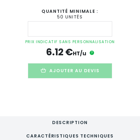
QUANTITÉ MINIMALE :
50 UNITÉS
quantité
de
Pochette
personnalisée
PRIX INDICATIF SANS PERSONNALISATION
en
6.12
€
PET
HT/u
?
recyclé
-
EXTRASLIM
AJOUTER AU DEVIS
DESCRIPTION
CARACTÉRISTIQUES TECHNIQUES