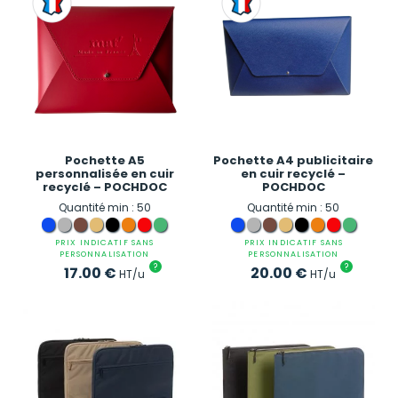
Pochette A5
Pochette A4 publicitaire
personnalisée en cuir
en cuir recyclé –
recyclé – POCHDOC
POCHDOC
Quantité min : 50
Quantité min : 50
PRIX INDICATIF SANS
PRIX INDICATIF SANS
PERSONNALISATION
PERSONNALISATION
?
?
17.00
€
20.00
€
HT/u
HT/u