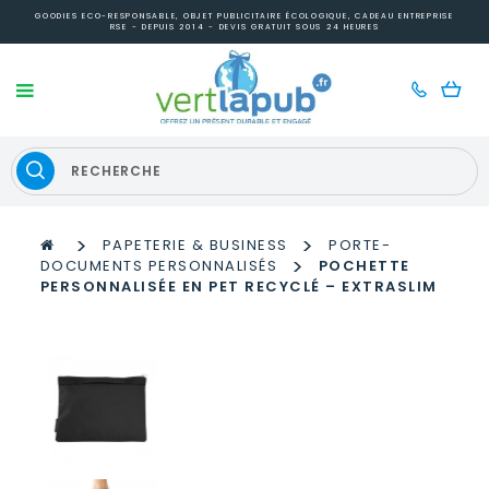
GOODIES ECO-RESPONSABLE, OBJET PUBLICITAIRE ÉCOLOGIQUE, CADEAU ENTREPRISE
RSE - DEPUIS 2014 - DEVIS GRATUIT SOUS 24 HEURES
>
>
PAPETERIE & BUSINESS
PORTE-
>
DOCUMENTS PERSONNALISÉS
POCHETTE
PERSONNALISÉE EN PET RECYCLÉ – EXTRASLIM