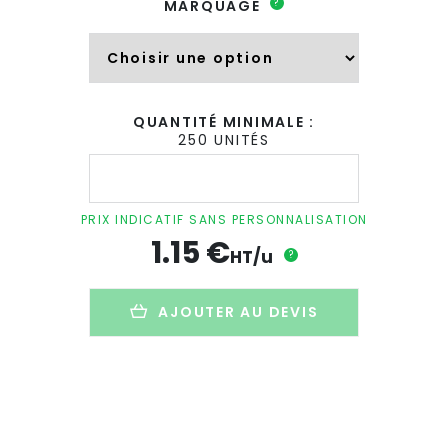
?
MARQUAGE
QUANTITÉ MINIMALE :
250 UNITÉS
quantité
de
Porte-
carte
PRIX INDICATIF SANS PERSONNALISATION
avec
1.15
€
mémo
HT/u
?
personnalisé
en
carton
AJOUTER AU DEVIS
naturel
-
FOLDNOTE