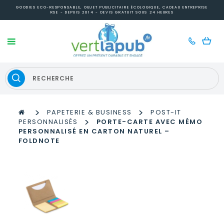
GOODIES ECO-RESPONSABLE, OBJET PUBLICITAIRE ÉCOLOGIQUE, CADEAU ENTREPRISE
RSE - DEPUIS 2014 - DEVIS GRATUIT SOUS 24 HEURES
>
>
PAPETERIE & BUSINESS
POST-IT
>
PERSONNALISÉS
PORTE-CARTE AVEC MÉMO
PERSONNALISÉ EN CARTON NATUREL –
FOLDNOTE