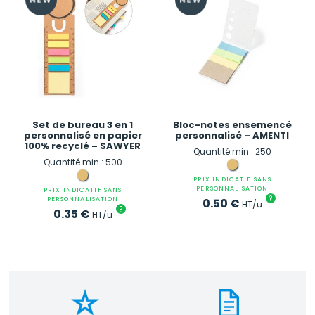
Set de bureau 3 en 1
Bloc-notes ensemencé
personnalisé en papier
personnalisé – AMENTI
100% recyclé – SAWYER
Quantité min : 250
Quantité min : 500
PRIX INDICATIF SANS
PERSONNALISATION
PRIX INDICATIF SANS
?
PERSONNALISATION
0.50
€
HT/u
?
0.35
€
HT/u