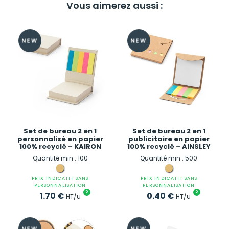
Vous aimerez aussi :
Set de bureau 2 en 1
Set de bureau 2 en 1
personnalisé en papier
publicitaire en papier
100% recyclé – KAIRON
100% recyclé – AINSLEY
Quantité min : 100
Quantité min : 500
PRIX INDICATIF SANS
PRIX INDICATIF SANS
PERSONNALISATION
PERSONNALISATION
?
?
1.70
€
0.40
€
HT/u
HT/u