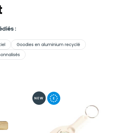
t
diés :
iel
Goodies en aluminium recyclé
sonnalisés