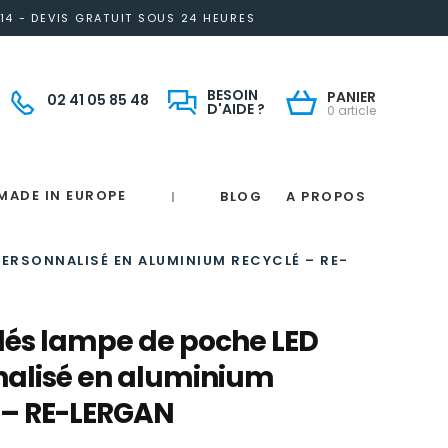
14 - DEVIS GRATUIT SOUS 24 HEURES
BESOIN
PANIER
02 41 05 85 48
D'AIDE ?
0 article
MADE IN EUROPE
BLOG
A PROPOS
|
Notre engagement solidaire et responsable
Made in France
 in France
e
France
magne
ERSONNALISÉ EN ALUMINIUM RECYCLÉ – RE-
lés lampe de poche LED
alisé en aluminium
 – RE-LERGAN