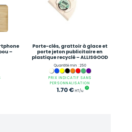
rtphone
Porte-clés, grattoir à glace et
bou –
porte jeton publicitaire en
plastique recyclé – ALLISGOOD
Quantité min : 250
S
PRIX INDICATIF SANS
PERSONNALISATION
1.70
€
?
HT/u