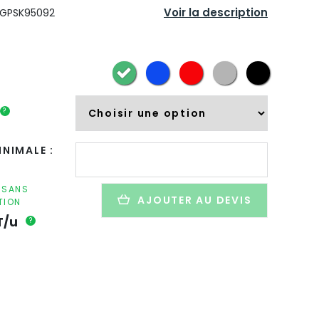
Voir la description
GPSK95092
?
quantité
NIMALE :
de
Porte-
clés
F SANS
AJOUTER AU DEVIS
TION
lampe
de
T/u
?
poche
LED
personnalisé
en
aluminium
recyclé