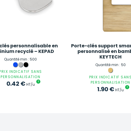
clés personnalisable en
Porte-clés support sma
inium recyclé – KEPAD
personnalisé en bam
KEYTECH
Quantité min : 500
Quantité min : 50
PRIX INDICATIF SANS
PERSONNALISATION
PRIX INDICATIF SAN
0.42
€
?
PERSONNALISATION
HT/u
1.90
€
?
HT/u