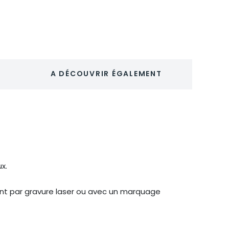
-
RE-
LERGAN
A DÉCOUVRIR ÉGALEMENT
x.
nt par gravure laser ou avec un marquage