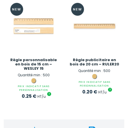
Règle personnalisable
Règle publicitaire en
en bois de 15 cm –
bois de 20 cm – RULER20
WESLEY 15
Quantité min : 500
Quantité min : 500
PRIX INDICATIF SANS
PERSONNALISATION
PRIX INDICATIF SANS
?
PERSONNALISATION
0.20
€
HT/u
?
0.25
€
HT/u