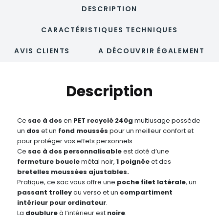
DESCRIPTION
CARACTÉRISTIQUES TECHNIQUES
AVIS CLIENTS
A DÉCOUVRIR ÉGALEMENT
Description
Ce
sac à dos
en
PET recyclé 240g
multiusage possède
un
dos
et un
fond
moussés
pour un meilleur confort et
pour protéger vos effets personnels.
Ce
sac à dos personnalisable
est doté d’une
fermeture boucle
métal noir,
1 poignée
et des
bretelles moussées ajustables.
Pratique, ce sac vous offre une
poche filet latérale
, un
passant trolley
au verso et un
compartiment
intérieur pour ordinateur
.
La
doublure
à l’intérieur est
noire
.