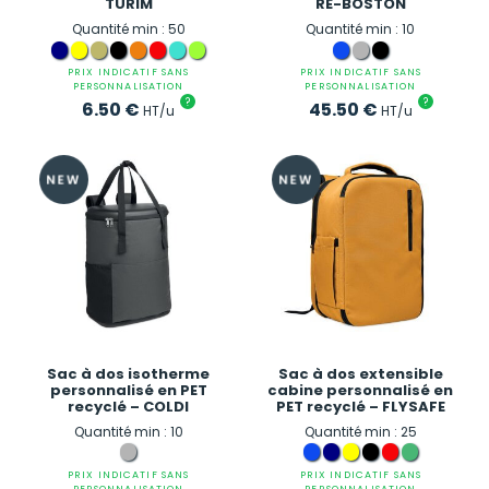
TURIM
RE-BOSTON
Quantité min : 50
Quantité min : 10
PRIX INDICATIF SANS
PRIX INDICATIF SANS
PERSONNALISATION
PERSONNALISATION
?
?
6.50
€
45.50
€
HT/u
HT/u
Sac à dos isotherme
Sac à dos extensible
personnalisé en PET
cabine personnalisé en
recyclé – COLDI
PET recyclé – FLYSAFE
Quantité min : 10
Quantité min : 25
PRIX INDICATIF SANS
PRIX INDICATIF SANS
PERSONNALISATION
PERSONNALISATION