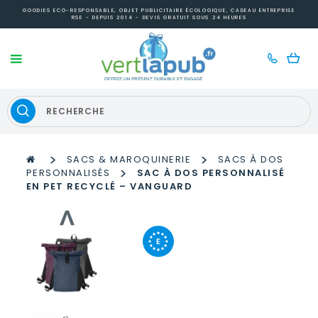
GOODIES ECO-RESPONSABLE, OBJET PUBLICITAIRE ÉCOLOGIQUE, CADEAU ENTREPRISE
RSE - DEPUIS 2014 - DEVIS GRATUIT SOUS 24 HEURES
>
>
SACS & MAROQUINERIE
SACS À DOS
>
PERSONNALISÉS
SAC À DOS PERSONNALISÉ
EN PET RECYCLÉ – VANGUARD