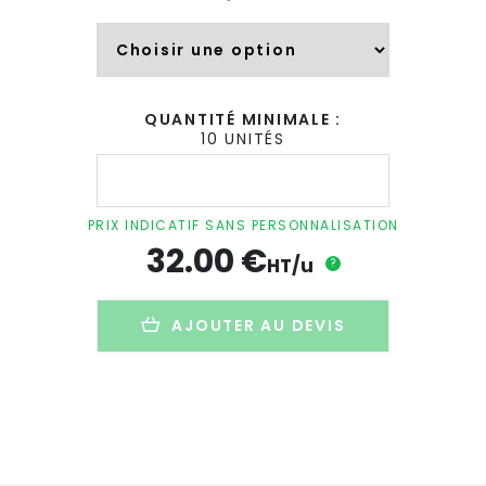
QUANTITÉ MINIMALE :
10 UNITÉS
quantité
de
Sac
à
PRIX INDICATIF SANS PERSONNALISATION
dos
32.00
€
personnalisé
HT/u
?
en
PET
recyclé
AJOUTER AU DEVIS
-
VANGUARD