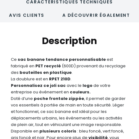
CARACTÉRISTIQUES TECHNIQUES
AVIS CLIENTS
A DÉCOUVRIR ÉGALEMENT
Description
Ce
sac banane tendance personnalisable
est
fabriqué en
PET recyclé
(600D) provenant du recyclage
des
bouteilles en plastique
.
La doublure est en
RPET 210D
.
Personnalisez ce joli sac
avec le
logo
de votre
entreprise ou événement en
couleurs.
Doté d’une
poche frontale zippée
, il permet de garder
vos essentiels à portée de main en toute sécurité. Léger
et fonctionnel, ce sac banane est idéal pour les
déplacements urbains, les événements ou les activités
de plein air, tout en véhiculant une image responsable.
Disponible en
plusieurs coloris
: bleu foncé, vert foncé,
gris foncé et noir. Pour encore plus de
visibilité
, vous