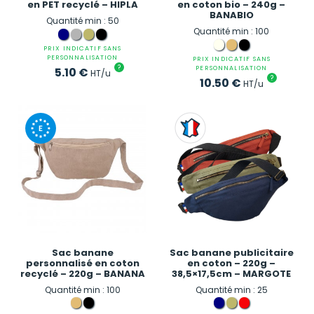
en PET recyclé – HIPLA
en coton bio – 240g –
BANABIO
Quantité min : 50
Quantité min : 100
PRIX INDICATIF SANS
PERSONNALISATION
PRIX INDICATIF SANS
?
PERSONNALISATION
5.10
€
HT/u
?
10.50
€
HT/u
Sac banane
Sac banane publicitaire
personnalisé en coton
en coton – 220g –
recyclé – 220g – BANANA
38,5×17,5cm – MARGOTE
Quantité min : 100
Quantité min : 25