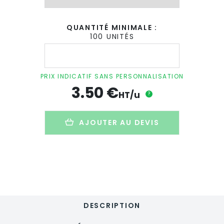
QUANTITÉ MINIMALE :
100 UNITÉS
quantité
de
Sac
banane
PRIX INDICATIF SANS PERSONNALISATION
publicitaire
3.50
€
en
HT/u
?
PET
recyclé
-
AJOUTER AU DEVIS
BANGKOK
WAIST
DESCRIPTION