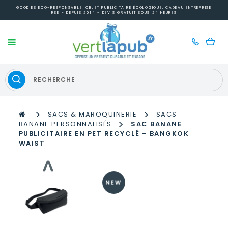
GOODIES ECO-RESPONSABLE, OBJET PUBLICITAIRE ÉCOLOGIQUE, CADEAU ENTREPRISE
RSE - DEPUIS 2014 - DEVIS GRATUIT SOUS 24 HEURES
>
>
SACS & MAROQUINERIE
SACS
>
BANANE PERSONNALISÉS
SAC BANANE
PUBLICITAIRE EN PET RECYCLÉ – BANGKOK
WAIST