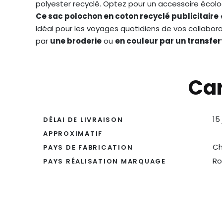
polyester recyclé. Optez pour un accessoire écol
Ce sac polochon en coton recyclé publicitaire
Idéal pour les voyages quotidiens de vos collabora
par
une broderie
ou
en couleur par un transfer
Car
15
DÉLAI DE LIVRAISON
APPROXIMATIF
Ch
PAYS DE FABRICATION
Ro
PAYS RÉALISATION MARQUAGE