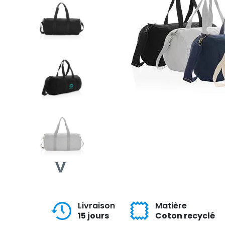
Livraison
Matière
15 jours
Coton recyclé