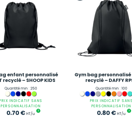
g enfant personnalisé
Gym bag personnalisé 
T recyclé – SHOOP KIDS
recyclé – DAFFY R
Quantité min : 250
Quantité min : 100
PRIX INDICATIF SANS
PRIX INDICATIF SAN
PERSONNALISATION
PERSONNALISATION
0.70
€
?
0.80
€
?
HT/u
HT/u