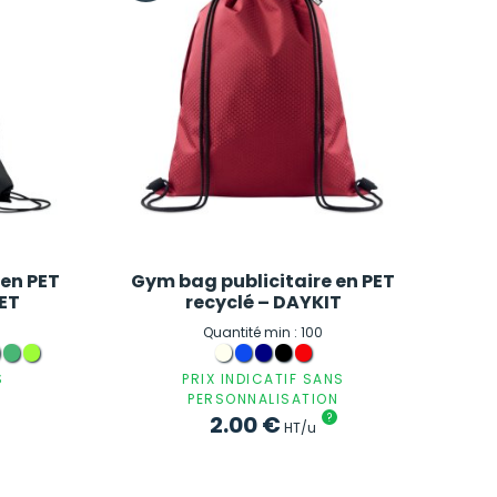
en PET
Gym bag publicitaire en PET
PET
recyclé – DAYKIT
Quantité min : 100
S
PRIX INDICATIF SANS
PERSONNALISATION
2.00
€
?
HT/u