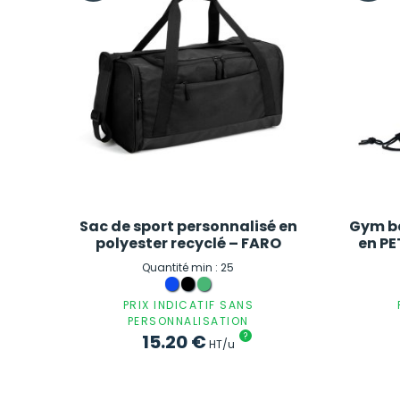
Sac de sport personnalisé en
Gym ba
polyester recyclé – FARO
en PE
Quantité min : 25
PRIX INDICATIF SANS
PERSONNALISATION
15.20
€
?
HT/u