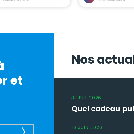
Nos actual
à
r et
31
JUIL
2026
Quel cadeau publ
16
JUIN
2026