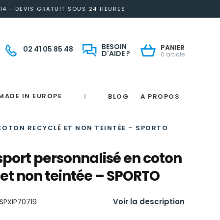
14 - DEVIS GRATUIT SOUS 24 HEURES
BESOIN
PANIER
02 41 05 85 48
D'AIDE ?
0 article
MADE IN EUROPE
BLOG
A PROPOS
|
Notre engagement solidaire et responsable
Made in France
 in France
e
France
magne
COTON RECYCLÉ ET NON TEINTÉE – SPORTO
sport personnalisé en coton
 et non teintée – SPORTO
Voir la description
SPXIP70719