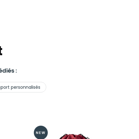
t
diés :
sport personnalisés