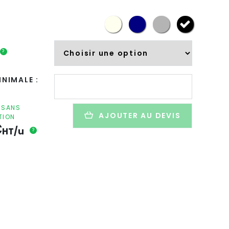
?
quantité
NIMALE :
de
Sac
de
F SANS
AJOUTER AU DEVIS
TION
sport
€
personnalisé
HT/u
?
en
coton
recyclé
et
non
teintée
-
SPORTO