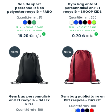
Sac de sport
Gym bag enfant
personnalisé en
personnalisé en PET
polyester recyclé – FARO
recyclé – SHOOP KIDS
Quantité min : 25
Quantité min : 250
PRIX INDICATIF SANS
PRIX INDICATIF SANS
PERSONNALISATION
PERSONNALISATION
?
?
15.20
€
0.70
€
HT/u
HT/u
Gym bag personnalisé
Gym bag publicitaire en
en PET recyclé – DAFFY
PET recyclé – DAYKIT
RPET
Quantité min : 100
Quantité min : 100