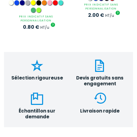
PRIX INDICATIF SANS
PERSONNALISATION
?
2.00
€
HT/u
PRIX INDICATIF SANS
PERSONNALISATION
?
0.80
€
HT/u
Sélection rigoureuse
Devis gratuits sans
engagement
Échantillon sur
Livraison rapide
demande