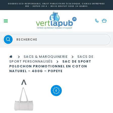
GOODIES ECO-RESPONSABLE, OBJET PUBLICITAIRE ÉCOLOGIQUE, CADEAU ENTREPRISE
RSE - DEPUIS 2014 - DEVIS GRATUIT SOUS 24 HEURES
>
>
SACS & MAROQUINERIE
SACS DE
>
SPORT PERSONNALISÉS
SAC DE SPORT
POLOCHON PROMOTIONNEL EN COTON
NATUREL – 400G – POPEYE