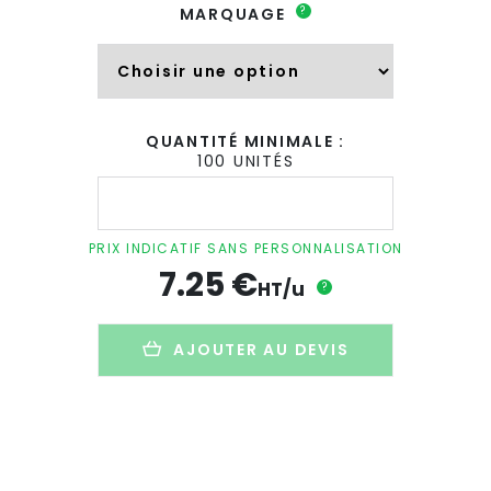
?
MARQUAGE
QUANTITÉ MINIMALE :
100 UNITÉS
quantité
de
Sac
de
PRIX INDICATIF SANS PERSONNALISATION
sport
7.25
€
polochon
HT/u
?
promotionnel
en
coton
AJOUTER AU DEVIS
naturel
-
400g
-
POPEYE