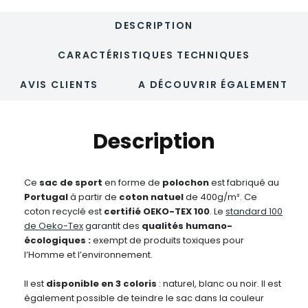
DESCRIPTION
CARACTÉRISTIQUES TECHNIQUES
AVIS CLIENTS
A DÉCOUVRIR ÉGALEMENT
Description
Ce
sac de sport
en forme de
polochon
est fabriqué au
Portugal
à partir de
coton natuel
de 400g/m². Ce
coton recyclé est
c
ertifié OEKO-TEX 100
. Le
standard 100
de Oeko-Tex
garantit des
qualités humano-
écologiques :
exempt de produits toxiques pour
l’Homme et l’environnement.
Il est
disponible en 3 coloris
: naturel, blanc ou noir. Il est
également possible de teindre le sac dans la couleur