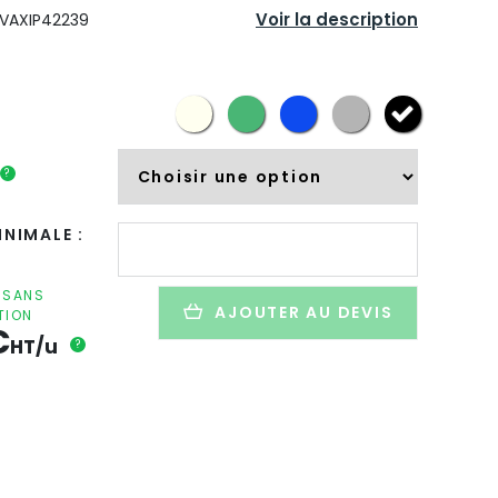
Voir la description
VAXIP42239
?
quantité
NIMALE :
de
Sac
isotherme
F SANS
AJOUTER AU DEVIS
TION
personnalisé
€
en
HT/u
?
coton
et
polyester
recyclés
-
18,5x29x32cm