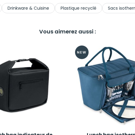
Drinkware & Cuisine
Plastique recyclé
Sacs isother
Vous aimerez aussi :
ch bag indicateur de
Lunch bag isothe