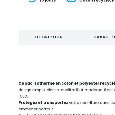
15 jours
Coton recyclé, P
DESCRIPTION
CARACTÉR
Ce sac isotherme en coton et polyester recycl
design simple, classe, qualitatif et moderne. Il e
150D.
Protégez et transportez
votre nourriture dans c
emmener partout.