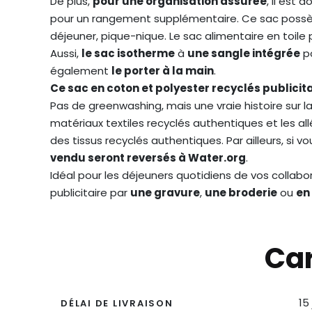
De plus,
pour une organisation assurée
, il est 
pour un rangement supplémentaire. Ce sac pos
déjeuner, pique-nique. Le sac alimentaire en toil
Aussi,
le sac isotherme
à
une sangle intégrée
po
également
le porter à la main
.
Ce sac en coton et polyester recyclés publicita
Pas de greenwashing, mais une vraie histoire sur la
matériaux textiles recyclés authentiques et les a
des tissus recyclés authentiques. Par ailleurs, si v
vendu seront reversés à Water.org
.
Idéal pour les déjeuners quotidiens de vos collabor
publicitaire par
une gravure
,
une broderie
ou
en
Car
15
DÉLAI DE LIVRAISON