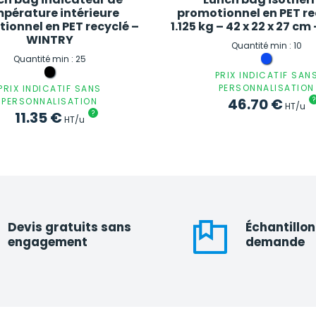
pérature intérieure
promotionnel en PET re
ionnel en PET recyclé –
1.125 kg – 42 x 22 x 27 c
WINTRY
Quantité min : 10
Quantité min : 25
PRIX INDICATIF SAN
PERSONNALISATION
PRIX INDICATIF SANS
46.70
€
?
PERSONNALISATION
HT/u
11.35
€
?
HT/u
Devis gratuits sans
Échantillon
engagement
demande