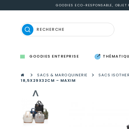
GOODIES ECO-RESPONSABLE, OBJET P
GOODIES ENTREPRISE
THÉMATIQ
Sets d’éc
Thermomètres
St
P
S
Gou
M
P
Po
Po
P
M
>
>
SACS & MAROQUINERIE
SACS ISOTHER
18,5X29X32CM – MAXIM