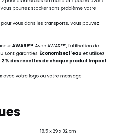
e 2 poches latérales en maille et 1 poche avant
.
Vous pourrez stocker sans problème votre
e pour vous dans les transports. Vous pouvez
raceur
AWARE™
. Avec AWARE™, l’utilisation de
u sont garanties.
Économisez l’eau
et utilisez
.
2 % des recettes de chaque produit Impact
le
avec votre logo ou votre message
ques
18,5 x 29 x 32 cm