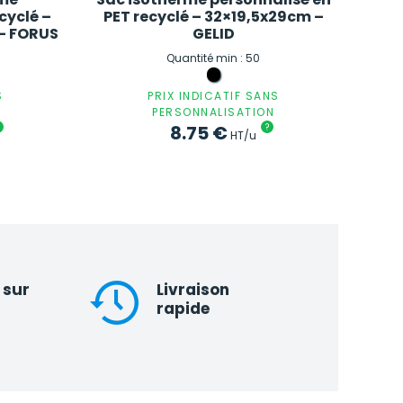
cyclé –
PET recyclé – 32×19,5x29cm –
m – FORUS
GELID
Quantité min : 50
S
PRIX INDICATIF SANS
PERSONNALISATION
8.75
€
?
HT/u
 sur
Livraison
rapide