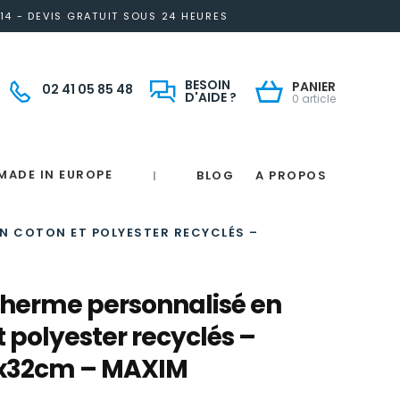
14 - DEVIS GRATUIT SOUS 24 HEURES
BESOIN
PANIER
02 41 05 85 48
D'AIDE ?
0 article
MADE IN EUROPE
BLOG
A PROPOS
|
Notre engagement solidaire et responsable
Made in France
 in France
e
France
magne
N COTON ET POLYESTER RECYCLÉS –
therme personnalisé en
t polyester recyclés –
9x32cm – MAXIM