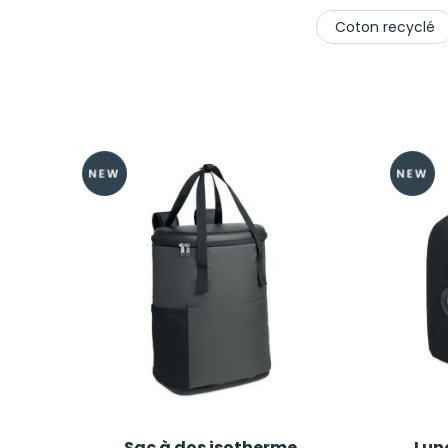
Coton recyclé
Sac à dos isotherme
Lun