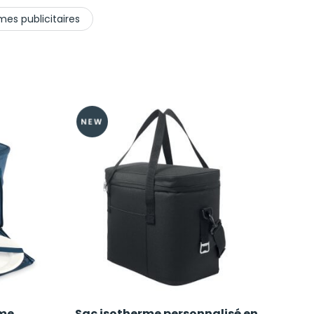
mes publicitaires
rme
Sac isotherme personnalisé en