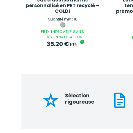
personnalisé en PET recyclé –
tem
COLDI
promot
Quantité min : 10
PRIX INDICATIF SANS
PERSONNALISATION
35.20
€
?
HT/u
Sélection
rigoureuse