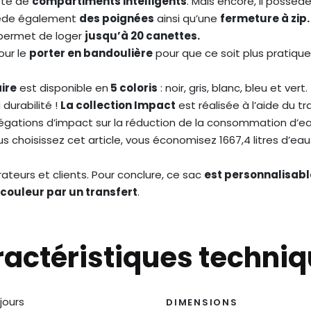
doté de
compartiments intelligents
. Mais encore, il possèd
sède également
des poignées
ainsi qu’une
fermeture à zip
e permet de loger
jusqu’à 20 canettes.
ur le
porter en bandoulière
pour que ce soit plus pratiqu
ire
est disponible en
5 coloris
: noir, gris, blanc, bleu et vert.
 durabilité !
La collection Impact
est réalisée à l’aide du t
llégations d’impact sur la réduction de la consommation d’ea
ous choisissez cet article, vous économisez 1667,4 litres d’eau
ateurs et clients. Pour conclure, ce sac
est personnalisab
 couleur par un transfert
.
actéristiques techni
 jours
DIMENSIONS