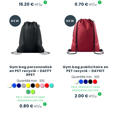
?
?
15.20
€
0.70
€
HT/u
HT/u
Gym bag personnalisé
Gym bag publicitaire en
en PET recyclé – DAFFY
PET recyclé – DAYKIT
RPET
Quantité min : 100
Quantité min : 100
PRIX INDICATIF SANS
PERSONNALISATION
?
2.00
€
HT/u
PRIX INDICATIF SANS
PERSONNALISATION
?
0.80
€
HT/u