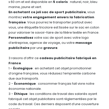
x 60 cm et est disponible en
5 coloris
: naturel, noir, bleu
marine, jaune et vert.
En achetant ce joli sac de sport publicitaire
, vous
montrez
votre engagement envers la fabrication
française
. Vous pourrez le transporter partout avec
vous, une étiquette tricolore est tissée sur le sac en coton
pour valoriser le savoir-faire de la filière textile en France.
Personnalisez
votre sac de sport avec votre logo
d’entreprise, agence de voyage, ou votre
message
publicitaire
par une
gravure
.
3 raisons d’offrir ce
cadeau publicitaire fabriqué en
France
.
1 –
Écologique
: en achetant cet objet promotionnel
d’origine française, vous réduisez l’empreinte carbone
due aux transports.
2 –
Économique
: consommer français fait vivre notre
économie nationale.
3 –
Éthique
: les conditions de travail des salariés ayant
fabriqué cet objet publicitaire sont réglementées par le
code du travail. Ces derniers disposent d’une couverture