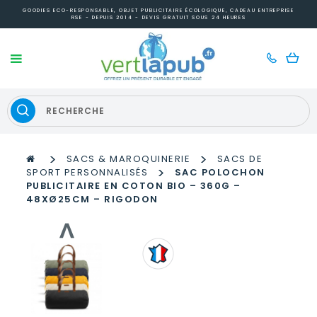
GOODIES ECO-RESPONSABLE, OBJET PUBLICITAIRE ÉCOLOGIQUE, CADEAU ENTREPRISE
RSE - DEPUIS 2014 - DEVIS GRATUIT SOUS 24 HEURES
>
>
SACS & MAROQUINERIE
SACS DE
>
SPORT PERSONNALISÉS
SAC POLOCHON
PUBLICITAIRE EN COTON BIO – 360G –
48XØ25CM – RIGODON