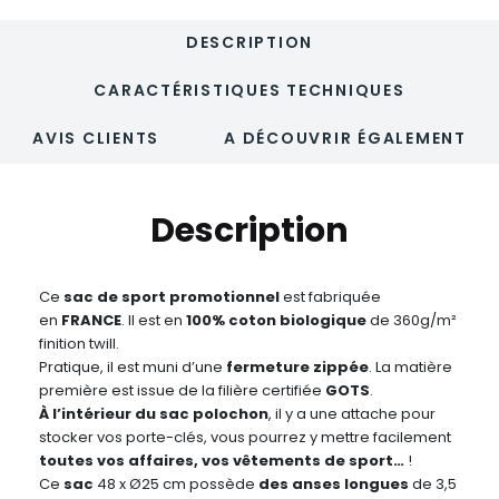
DESCRIPTION
CARACTÉRISTIQUES TECHNIQUES
AVIS CLIENTS
A DÉCOUVRIR ÉGALEMENT
Description
Ce
sac de sport promotionnel
est fabriquée
en
FRANCE
. Il est en
100% coton biologique
de 360g/m²
finition twill.
Pratique, il est muni d’une
fermeture zippée
. La matière
première est issue de la filière certifiée
GOTS
.
À l’intérieur du sac polochon
, il y a une attache pour
stocker vos porte-clés, vous pourrez y mettre facilement
toutes vos affaires, vos vêtements de sport…
!
Ce
sac
48 x Ø25 cm possède
des anses longues
de 3,5