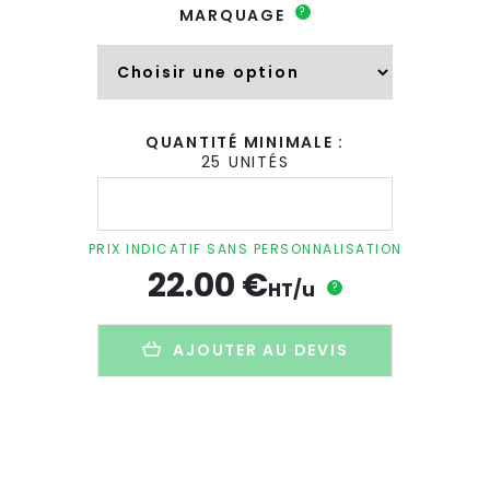
?
MARQUAGE
QUANTITÉ MINIMALE :
25 UNITÉS
quantité
de
Sac
polochon
PRIX INDICATIF SANS PERSONNALISATION
publicitaire
22.00
€
en
HT/u
?
coton
bio
-
AJOUTER AU DEVIS
360g
-
48xØ25cm
-
RIGODON