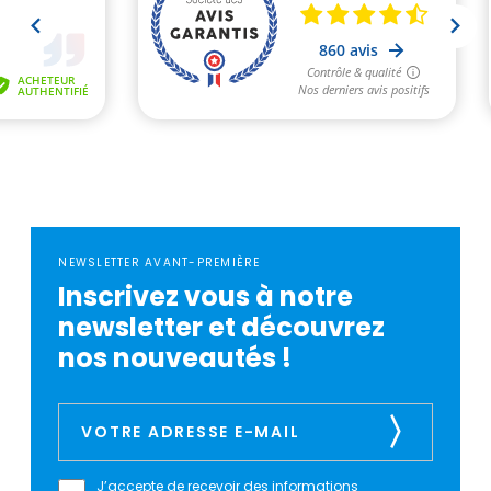
NEWSLETTER AVANT-PREMIÈRE
Inscrivez vous à notre
newsletter et découvrez
nos nouveautés !
J’accepte de recevoir des informations