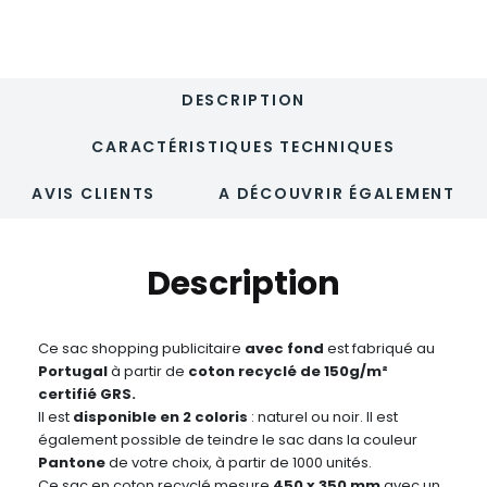
45x35x10cm
-
SCAVO
DESCRIPTION
CARACTÉRISTIQUES TECHNIQUES
AVIS CLIENTS
A DÉCOUVRIR ÉGALEMENT
Description
Ce sac shopping publicitaire
avec fond
est fabriqué au
Portugal
à partir de
coton recyclé de 150g/m²
certifié GRS.
Il est
disponible en 2 coloris
: naturel ou noir. Il est
également possible de teindre le sac dans la couleur
Pantone
de votre choix, à partir de 1000 unités.
Ce sac en coton recyclé mesure
450 x 350 mm
avec un