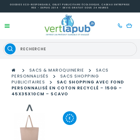
GOODIES ECO-RESPONSABLE, OBJET PUBLICITAIRE ÉCOLOGIQUE, CADEAU ENTREPRISE
RSE - DEPUIS 2014 - DEVIS GRATUIT SOUS 24 HEURES
>
>
SACS & MAROQUINERIE
SACS
>
PERSONNALISÉS
SACS SHOPPING
>
PUBLICITAIRES
SAC SHOPPING AVEC FOND
PERSONNALISÉ EN COTON RECYCLÉ – 150G –
45X35X10CM – SCAVO