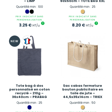
– LIMP
60x50cm – TOTE BAG XXL
Quantité min : 100
Quantité min : 25
PRIX INDICATIF SANS
PRIX INDICATIF SANS
PERSONNALISATION
PERSONNALISATION
?
?
3.25
€
8.20
€
HT/u
HT/u
Tote bag à dos
Sac cabas fermeture
personnalisé en coton
bouton publicitaire en
recyclé – 210g –
toile de jute –
36x40cm – PRABAG
44,5x35x14cm – TRIEX
Quantité min : 25
Quantité min : 50