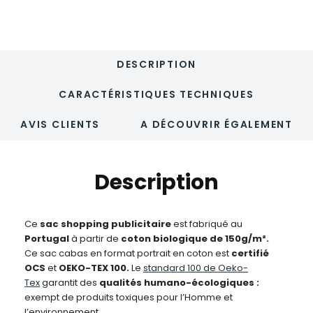
KADI
DESCRIPTION
CARACTÉRISTIQUES TECHNIQUES
AVIS CLIENTS
A DÉCOUVRIR ÉGALEMENT
Description
Ce
sac shopping publicitaire
est fabriqué au
Portugal
à partir de
coton biologique de 150g/m².
Ce sac cabas en format portrait en coton est
certifié
OCS
et
OEKO-TEX 100.
Le
standard 100 de Oeko-
Tex
garantit des
qualités humano-écologiques :
exempt de produits toxiques pour l’Homme et
l’environnement.