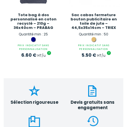
Tote bag à dos
Sac cabas fermeture
personnalisé en coton
bouton publicitaire en
recyclé – 210g –
toile de jute –
36x40cm – PRABAG
44,5x35x14cm – TRIEX
Quantité min : 25
Quantité min : 50
PRIX INDICATIF SANS
PRIX INDICATIF SANS
PERSONNALISATION
PERSONNALISATION
?
?
6.60
€
5.50
€
HT/u
HT/u
Sélection rigoureuse
Devis gratuits sans
engagement