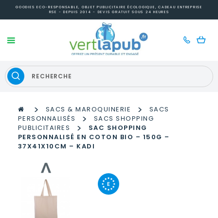
GOODIES ECO-RESPONSABLE, OBJET PUBLICITAIRE ÉCOLOGIQUE, CADEAU ENTREPRISE
RSE - DEPUIS 2014 - DEVIS GRATUIT SOUS 24 HEURES
>
>
SACS & MAROQUINERIE
SACS
>
PERSONNALISÉS
SACS SHOPPING
>
PUBLICITAIRES
SAC SHOPPING
PERSONNALISÉ EN COTON BIO – 150G –
37X41X10CM – KADI