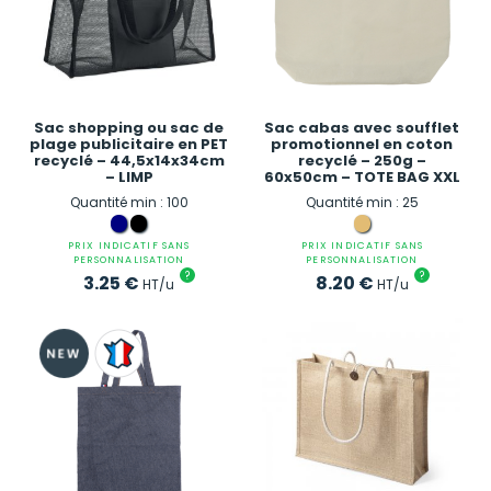
Sac shopping ou sac de
Sac cabas avec soufflet
plage publicitaire en PET
promotionnel en coton
recyclé – 44,5x14x34cm
recyclé – 250g –
– LIMP
60x50cm – TOTE BAG XXL
Quantité min : 100
Quantité min : 25
PRIX INDICATIF SANS
PRIX INDICATIF SANS
PERSONNALISATION
PERSONNALISATION
?
?
3.25
€
8.20
€
HT/u
HT/u