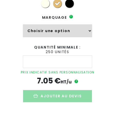
?
MARQUAGE
QUANTITÉ MINIMALE :
250 UNITÉS
quantité
de
Sac
shopping
PRIX INDICATIF SANS PERSONNALISATION
personnalisé
7.05
€
en
HT/u
?
coton
BIO
-
AJOUTER AU DEVIS
150g
-
37x41x10cm
-