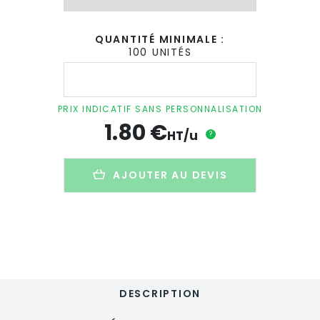
QUANTITÉ MINIMALE :
100 UNITÉS
quantité
de
Tote
bag
PRIX INDICATIF SANS PERSONNALISATION
publicitaire
1.80
€
en
HT/u
?
PET
recyclé
-
AJOUTER AU DEVIS
110g
-
38x42cm
-
MAPUTO
DESCRIPTION