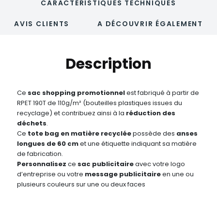
CARACTÉRISTIQUES TECHNIQUES
AVIS CLIENTS
A DÉCOUVRIR ÉGALEMENT
Description
Ce
sac shopping promotionnel
est fabriqué à partir de
RPET 190T de 110g/m² (bouteilles plastiques issues du
recyclage) et contribuez ainsi à la
réduction des
déchets
.
Ce
tote bag en matière recyclée
possède des
anses
longues de 60 cm
et une étiquette indiquant sa matière
de fabrication.
Personnalisez
ce
sac publicitaire
avec votre logo
d’entreprise ou votre
message publicitaire
en une ou
plusieurs couleurs sur une ou deux faces