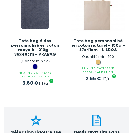
Tote bag à dos
Tote bag personnalisé
personnalisé en coton
en coton naturel – 150g –
recyclé – 210g –
37x41cm – LISBOA
36x40cm – PRABAG
Quantité min : 100
Quantité min : 25
PRIX INDICATIF SANS
PERSONNALISATION
PRIX INDICATIF SANS
?
PERSONNALISATION
2.65
€
HT/u
?
6.60
€
HT/u
Sélection rigoureuse
Devis gratuits sans