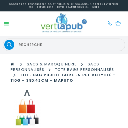
GOODIES ECO-RESPONSABLE, OBJET PUBLICITAIRE ÉCOLOGIQUE, CADEAU ENTREPRISE
RSE - DEPUIS 2014 - DEVIS GRATUIT SOUS 24 HEURES
>
>
SACS & MAROQUINERIE
SACS
>
PERSONNALISÉS
TOTE BAGS PERSONNALISÉS
>
TOTE BAG PUBLICITAIRE EN PET RECYCLÉ –
110G – 38X42CM – MAPUTO