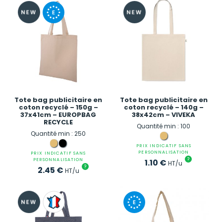
Tote bag publicitaire en
Tote bag publicitaire en
coton recyclé – 150g –
coton recyclé – 140g –
37x41cm – EUROPBAG
38x42cm – VIVEKA
RECYCLE
Quantité min : 100
Quantité min : 250
PRIX INDICATIF SANS
PERSONNALISATION
PRIX INDICATIF SANS
?
PERSONNALISATION
1.10
€
HT/u
?
2.45
€
HT/u