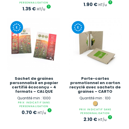
?
PERSONNALISATION
1.90
€
HT/u
?
1.35
€
HT/u
Sachet de graines
Porte-cartes
personnalisé en papier
promotionnel en carton
certifié écoconçu – 4
recyclé avec sachets de
formats – CALQUE
graines – CARTO
Quantité min : 1000
Quantité min : 100
PRIX INDICATIF SANS
PERSONNALISATION
PRIX INDICATIF SANS
?
0.70
€
HT/u
PERSONNALISATION
?
2.10
€
HT/u