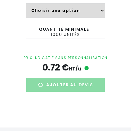
QUANTITÉ MINIMALE :
1000 UNITÉS
quantité
de
Sachet
de
PRIX INDICATIF SANS PERSONNALISATION
graines
0.72
€
publicitaire
HT/u
?
en
papier
-
AJOUTER AU DEVIS
4
formats
-
SAPOUSSE