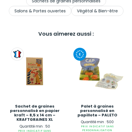
Sachets de graines personnalisés
Salons & Portes ouvertes
Végétal & Bien-être
Vous aimerez aussi :
Sachet de graines
Palet à graines
personnalisé en papier
personnalisé en
kraft – 8,5 x 14 cm –
papillote – PALETO
KRAFTGRAINES XL
Quantité min : 500
Quantité min : 50
PRIX INDICATIF SANS
PERSONNALISATION
PRIX INDICATIF SANS