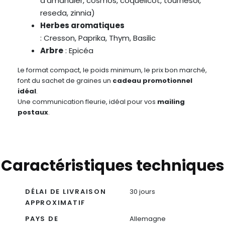
d’amandier, cosmos, coquelicot, tournesol,
reseda, zinnia)
Herbes aromatiques
: Cresson, Paprika, Thym, Basilic
Arbre
: Epicéa
Le format compact, le poids minimum, le prix bon marché,
font du sachet de graines un
cadeau promotionnel
idéal
.
Une communication fleurie, idéal pour vos
mailing
postaux
.
Caractéristiques techniques
DÉLAI DE LIVRAISON
30 jours
APPROXIMATIF
PAYS DE
Allemagne