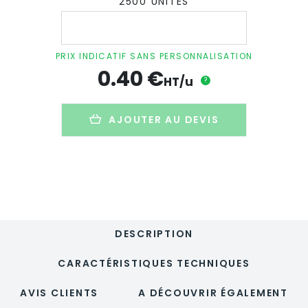
2500 UNITÉS
quantité
de
Sachet
de
PRIX INDICATIF SANS PERSONNALISATION
graines
0.40
€
personnalisé
HT/u
?
en
papier
-
AJOUTER AU DEVIS
8
x
5,5
cm
-
SAMONTE
DESCRIPTION
CARACTÉRISTIQUES TECHNIQUES
AVIS CLIENTS
A DÉCOUVRIR ÉGALEMENT