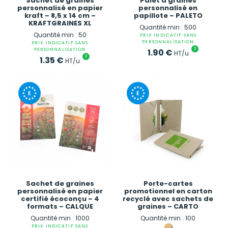
Sachet de graines
Palet à graines
personnalisé en papier
personnalisé en
kraft – 8,5 x 14 cm –
papillote – PALETO
KRAFTGRAINES XL
Quantité min : 500
Quantité min : 50
PRIX INDICATIF SANS
PERSONNALISATION
PRIX INDICATIF SANS
?
PERSONNALISATION
1.90
€
HT/u
?
1.35
€
HT/u
Sachet de graines
Porte-cartes
personnalisé en papier
promotionnel en carton
certifié écoconçu – 4
recyclé avec sachets de
formats – CALQUE
graines – CARTO
Quantité min : 1000
Quantité min : 100
PRIX INDICATIF SANS