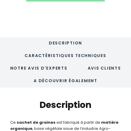
-
4
formats
-
NATURAGRAINE
DESCRIPTION
CARACTÉRISTIQUES TECHNIQUES
NOTRE AVIS D'EXPERTS
AVIS CLIENTS
A DÉCOUVRIR ÉGALEMENT
Description
Ce
sachet de graines
est fabriqué à partir de
matière
organique
, base végétale issue de l’industrie Agro-