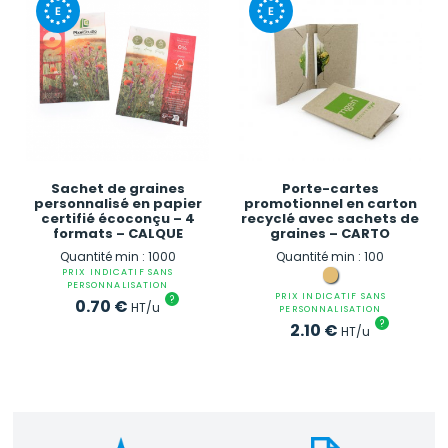
Sachet de graines
Porte-cartes
personnalisé en papier
promotionnel en carton
certifié écoconçu – 4
recyclé avec sachets de
formats – CALQUE
graines – CARTO
Quantité min : 1000
Quantité min : 100
PRIX INDICATIF SANS
PERSONNALISATION
PRIX INDICATIF SANS
?
0.70
€
HT/u
PERSONNALISATION
?
2.10
€
HT/u