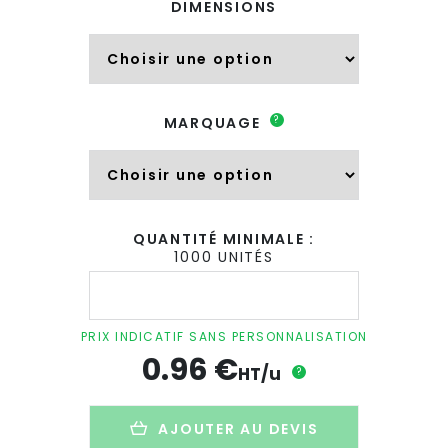
DIMENSIONS
?
MARQUAGE
QUANTITÉ MINIMALE :
1000 UNITÉS
quantité
de
Sachet
de
PRIX INDICATIF SANS PERSONNALISATION
graines
0.96
€
personnalisé
HT/u
?
en
papier
végétal
AJOUTER AU DEVIS
biosourcé