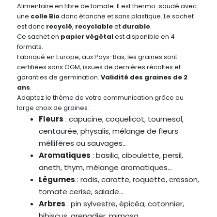
Alimentaire en fibre de tomate. Il est thermo-soudé avec
une
colle Bio
donc étanche et sans plastique. Le sachet
est donc
recyclé
,
recyclable
et
durable
.
Ce sachet en
papier végétal
est disponible en 4
formats.
Fabriqué en Europe, aux Pays-Bas, les graines sont
certifiées sans OGM, issues de dernières récoltes et
garanties de germination.
Validité des graines de 2
ans
.
Adaptez le thème de votre communication grâce au
large choix de graines :
Fleurs
: capucine, coquelicot, tournesol,
centaurée, physalis, mélange de fleurs
méllifères ou sauvages…
Aromatiques
: basilic, ciboulette, persil,
aneth, thym, mélange aromatiques…
Légumes
: radis, carotte, roquette, cresson,
tomate cerise, salade…
Arbres
: pin sylvestre, épicéa, cotonnier,
hibiscus, grenadier, mimosa…