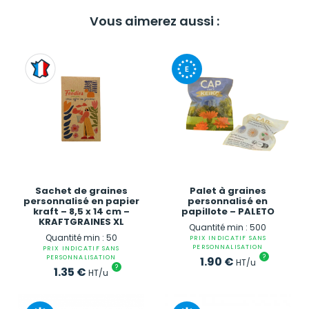
Vous aimerez aussi :
Sachet de graines
Palet à graines
personnalisé en papier
personnalisé en
kraft – 8,5 x 14 cm –
papillote – PALETO
KRAFTGRAINES XL
Quantité min : 500
Quantité min : 50
PRIX INDICATIF SANS
PERSONNALISATION
PRIX INDICATIF SANS
?
PERSONNALISATION
1.90
€
HT/u
?
1.35
€
HT/u