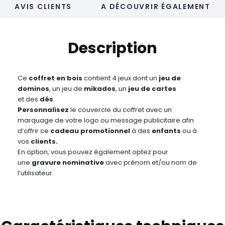
AVIS CLIENTS
A DÉCOUVRIR ÉGALEMENT
Description
Ce
coffret en bois
contient 4 jeux dont un
jeu de
dominos
, un jeu de
mikados
, un
jeu de cartes
et des
dés
.
Personnalisez
le couvercle du coffret avec un
marquage de votre logo ou message publicitaire afin
d’offrir ce
cadeau promotionnel
à des
enfants
ou à
vos
clients.
En option, vous pouvez également optez pour
une
gravure nominative
avec prénom et/ou nom de
l’utilisateur.