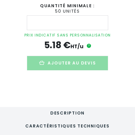
QUANTITÉ MINIMALE :
50 UNITÉS
quantité
de
Set
de
PRIX INDICATIF SANS PERSONNALISATION
4
5.18
€
jeux
HT/u
?
publicitaire
en
bois
AJOUTER AU DEVIS
-
FOURBOIS
DESCRIPTION
CARACTÉRISTIQUES TECHNIQUES