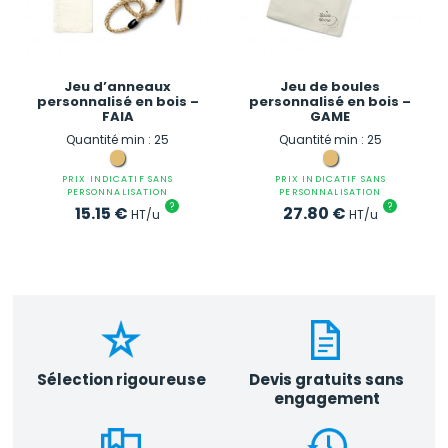
Jeu d’anneaux
Jeu de boules
personnalisé en bois –
personnalisé en bois –
FAIA
GAME
Quantité min : 25
Quantité min : 25
PRIX INDICATIF SANS
PRIX INDICATIF SANS
PERSONNALISATION
PERSONNALISATION
?
?
15.15
€
27.80
€
HT/u
HT/u
Sélection rigoureuse
Devis gratuits sans
engagement