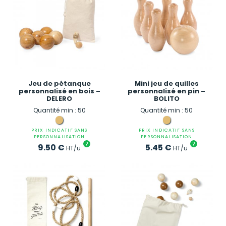
Jeu de pétanque
Mini jeu de quilles
personnalisé en bois –
personnalisé en pin –
DELERO
BOLITO
Quantité min : 50
Quantité min : 50
PRIX INDICATIF SANS
PRIX INDICATIF SANS
PERSONNALISATION
PERSONNALISATION
?
?
9.50
€
5.45
€
HT/u
HT/u