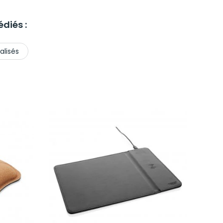
diés :
lisés