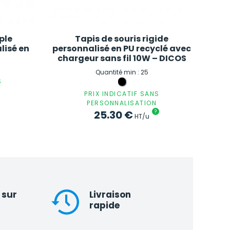
ple
Tapis de souris rigide
lisé en
personnalisé en PU recyclé avec
chargeur sans fil 10W – DICOS
Quantité min : 25
S
PRIX INDICATIF SANS
PERSONNALISATION
25.30
€
?
HT/u
 sur
Livraison
rapide