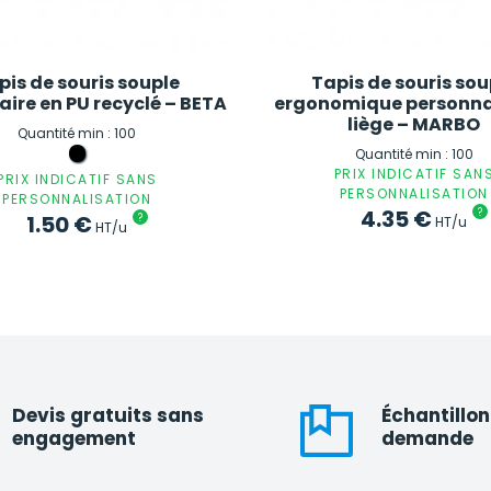
pis de souris souple
Tapis de souris sou
aire en PU recyclé – BETA
ergonomique personna
liège – MARBO
Quantité min : 100
Quantité min : 100
PRIX INDICATIF SAN
PRIX INDICATIF SANS
PERSONNALISATION
PERSONNALISATION
4.35
€
?
1.50
€
?
HT/u
HT/u
Devis gratuits sans
Échantillon
engagement
demande