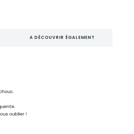
A DÉCOUVRIR ÉGALEMENT
chouc.
quente.
us oublier !