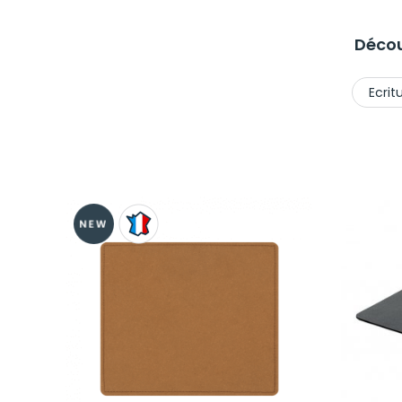
Décou
Ecrit