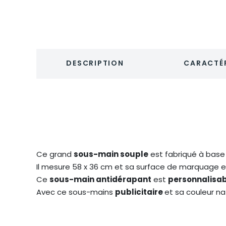
DESCRIPTION
CARACTÉR
Ce grand
sous-main souple
est fabriqué à bas
Il mesure 58 x 36 cm et sa surface de marquage e
Ce
sous-main antidérapant
est
personnalisa
Avec ce sous-mains
publicitaire
et sa couleur n