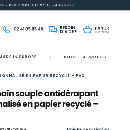
14 - DEVIS GRATUIT SOUS 24 HEURES
BESOIN
PANIER
02 41 05 85 48
D'AIDE ?
0 article
MADE IN EUROPE
BLOG
A PROPOS
|
Notre engagement solidaire et responsable
Made in France
 in France
e
France
magne
ONNALISÉ EN PAPIER RECYCLÉ – PAD
ain souple antidérapant
alisé en papier recyclé –
Voir la description
BTMIMO2084