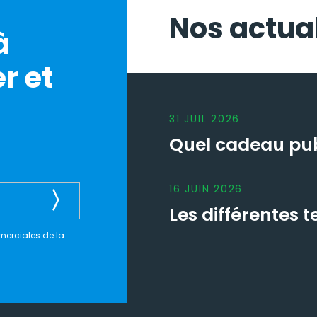
Nos actual
à
r et
31
JUIL
2026
Quel cadeau publ
16
JUIN
2026
Les différentes
merciales de la