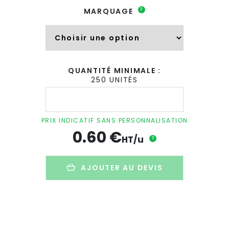
?
MARQUAGE
QUANTITÉ MINIMALE :
250 UNITÉS
quantité
de
Stylo
à
PRIX INDICATIF SANS PERSONNALISATION
bille
0.60
€
à
HT/u
?
bouton
poussoir
personnalisé
AJOUTER AU DEVIS
en
aluminium
recyclé
-
SIPARO