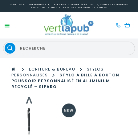
GOODIES ECO-RESPONSABLE, OBJET PUBLICITAIRE ÉCOLOGIQUE, CADEAU ENTREPRISE
RSE - DEPUIS 2014 - DEVIS GRATUIT SOUS 24 HEURES
>
>
ECRITURE & BUREAU
STYLOS
>
PERSONNALISÉS
STYLO À BILLE À BOUTON
POUSSOIR PERSONNALISÉ EN ALUMINIUM
RECYCLÉ – SIPARO