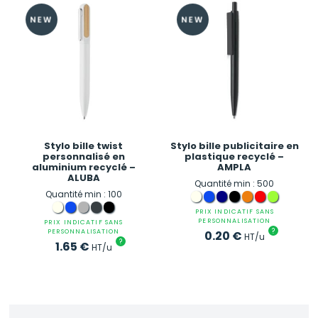
Stylo bille twist
Stylo bille publicitaire en
personnalisé en
plastique recyclé –
aluminium recyclé –
AMPLA
ALUBA
Quantité min : 500
Quantité min : 100
PRIX INDICATIF SANS
PERSONNALISATION
PRIX INDICATIF SANS
?
PERSONNALISATION
0.20
€
HT/u
?
1.65
€
HT/u