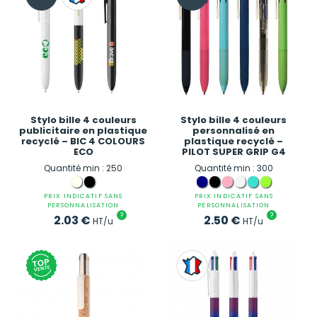
Stylo bille 4 couleurs
Stylo bille 4 couleurs
publicitaire en plastique
personnalisé en
recyclé – BIC 4 COLOURS
plastique recyclé –
ECO
PILOT SUPER GRIP G4
Quantité min : 250
Quantité min : 300
PRIX INDICATIF SANS
PRIX INDICATIF SANS
PERSONNALISATION
PERSONNALISATION
?
?
2.03
€
2.50
€
HT/u
HT/u