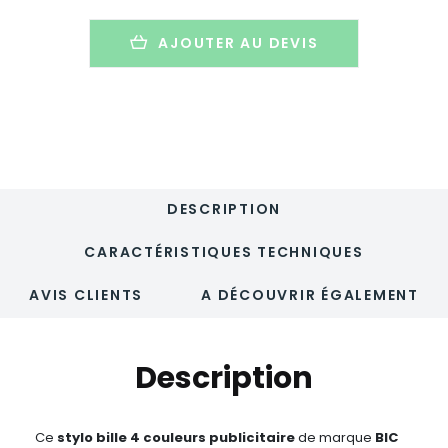
couleurs
encres
AJOUTER AU DEVIS
tendances
publicitaire
-
BIC
4
COLOURS
SUN
DESCRIPTION
CARACTÉRISTIQUES TECHNIQUES
AVIS CLIENTS
A DÉCOUVRIR ÉGALEMENT
Description
Ce
stylo bille 4 couleurs publicitaire
de marque
BIC