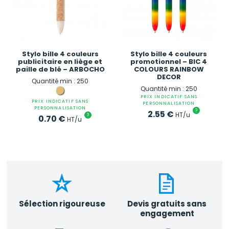
Stylo bille 4 couleurs
Stylo bille 4 couleurs
publicitaire en liège et
promotionnel – BIC 4
paille de blé – ARBOCHO
COLOURS RAINBOW
DECOR
Quantité min : 250
Quantité min : 250
PRIX INDICATIF SANS
PRIX INDICATIF SANS
PERSONNALISATION
PERSONNALISATION
?
2.55
€
HT/u
?
0.70
€
HT/u
Sélection rigoureuse
Devis gratuits sans
engagement