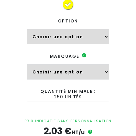
OPTION
?
MARQUAGE
QUANTITÉ MINIMALE :
250 UNITÉS
quantité
de
Stylo
bille
PRIX INDICATIF SANS PERSONNALISATION
4
2.03
€
couleurs
HT/u
?
avec