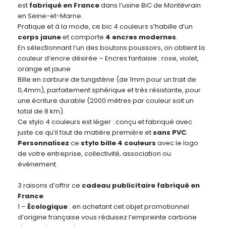
est
fabriqué en France
dans l’usine BiC de Montévrain
en Seine-et-Marne.
Pratique et à la mode, ce bic 4 couleurs s’habille d’un
corps jaune
et comporte
4 encres modernes
.
En sélectionnant l’un des boutons poussoirs, on obtient la
couleur d’encre désirée – Encres fantaisie : rose, violet,
orange et jaune
Bille en carbure de tungstène (de 1mm pour un trait de
0,4mm), parfaitement sphérique et très résistante, pour
une écriture durable (2000 mètres par couleur soit un
total de 8 km).
Ce stylo 4 couleurs est léger : conçu et fabriqué avec
juste ce qu’il faut de matière première et
sans PVC
.
Personnalisez
ce
stylo bille 4 couleurs
avec le logo
de votre entreprise, collectivité, association ou
événement.
3 raisons d’offrir ce
cadeau publicitaire fabriqué en
France
.
1 –
Écologique
: en achetant cet objet promotionnel
d’origine française vous réduisez l’empreinte carbone