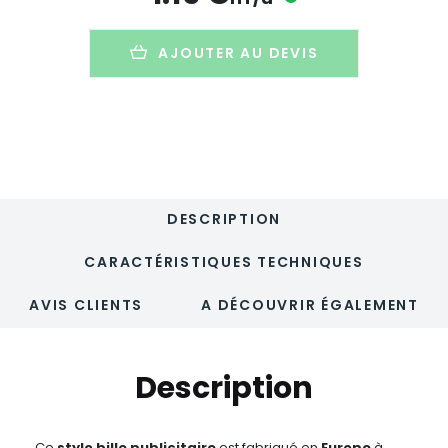
PLA
de
canne
AJOUTER AU DEVIS
à
sucre
biodégradable
-
LIBERTY
DESCRIPTION
CARACTÉRISTIQUES TECHNIQUES
AVIS CLIENTS
A DÉCOUVRIR ÉGALEMENT
Description
Ce
stylo bille publicitaire
est fabriqué en
Europe
à