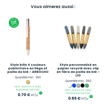
Vous aimerez aussi :
Stylo bille 4 couleurs
Stylo personnalisé en
publicitaire en liège et
papier recyclé avec clip
paille de blé – ARBOCHO
en fibre de paille de blé –
LIO
Quantité min : 250
Quantité min : 250
PRIX INDICATIF SANS
PERSONNALISATION
PRIX INDICATIF SANS
?
PERSONNALISATION
0.70
€
HT/u
?
0.65
€
HT/u