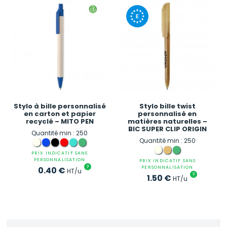
Stylo à bille personnalisé
Stylo bille twist
en carton et papier
personnalisé en
recyclé – MITO PEN
matières naturelles –
BIC SUPER CLIP ORIGIN
Quantité min : 250
Quantité min : 250
PRIX INDICATIF SANS
PERSONNALISATION
PRIX INDICATIF SANS
?
PERSONNALISATION
0.40
€
HT/u
?
1.50
€
HT/u