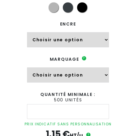
ENCRE
?
MARQUAGE
QUANTITÉ MINIMALE :
500 UNITÉS
quantité
de
Stylo
bille
PRIX INDICATIF SANS PERSONNALISATION
publicitaire
1.15
€
en
HT/u
?