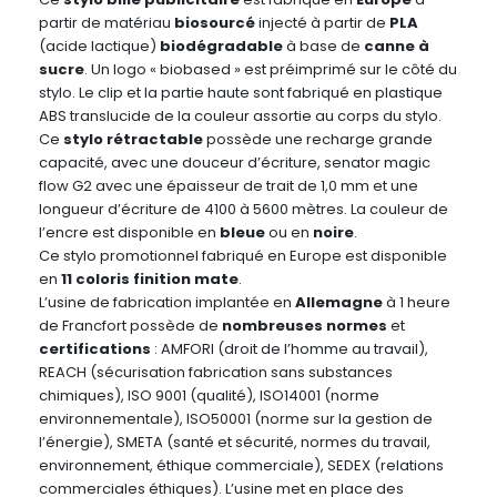
partir de matériau
biosourcé
injecté à partir de
PLA
(acide lactique)
biodégradable
à base de
canne à
sucre
. Un logo « biobased » est préimprimé sur le côté du
stylo. Le clip et la partie haute sont fabriqué en plastique
ABS translucide de la couleur assortie au corps du stylo.
Ce
stylo rétractable
possède une recharge grande
capacité, avec une douceur d’écriture, senator magic
flow G2 avec une épaisseur de trait de 1,0 mm et une
longueur d’écriture de 4100 à 5600 mètres. La couleur de
l’encre est disponible en
bleue
ou en
noire
.
Ce stylo promotionnel fabriqué en Europe est disponible
en
11 coloris finition mate
.
L’usine de fabrication implantée en
Allemagne
à 1 heure
de Francfort possède de
nombreuses normes
et
certifications
: AMFORI (droit de l’homme au travail),
REACH (sécurisation fabrication sans substances
chimiques), ISO 9001 (qualité), ISO14001 (norme
environnementale), ISO50001 (norme sur la gestion de
l’énergie), SMETA (santé et sécurité, normes du travail,
environnement, éthique commerciale), SEDEX (relations
commerciales éthiques). L’usine met en place des