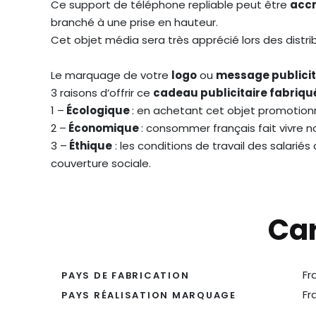
Ce support de téléphone repliable peut être
acc
branché à une prise en hauteur.
Cet objet média sera très apprécié lors des distr
Le marquage de votre
logo
ou
message publicit
3 raisons d’offrir ce
cadeau publicitaire fabriqu
1 –
Écologique
: en achetant cet objet promotionn
2 –
Économique
: consommer français fait vivre 
3 –
Éthique
: les conditions de travail des salarié
couverture sociale.
Car
Fr
PAYS DE FABRICATION
Fr
PAYS RÉALISATION MARQUAGE