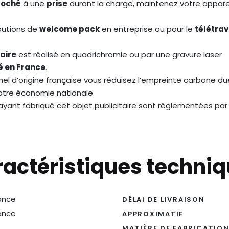
roché
à une
prise
durant la charge, maintenez votre appareil 
ibutions de
welcome pack
en entreprise ou pour le
télétrav
aire
est réalisé en quadrichromie ou par une gravure laser
é en France
.
el d’origine française vous réduisez l’empreinte carbone du
notre économie nationale.
s ayant fabriqué cet objet publicitaire sont réglementées par
actéristiques techni
ance
DÉLAI DE LIVRAISON
ance
APPROXIMATIF
MATIÈRE DE FABRICATIO