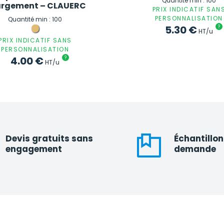
Quantité min : 100
rgement – CLAUERC
PRIX INDICATIF SAN
PERSONNALISATION
Quantité min : 100
5.30
€
?
HT/u
PRIX INDICATIF SANS
PERSONNALISATION
4.00
€
?
HT/u
Devis gratuits sans
Échantillon
engagement
demande