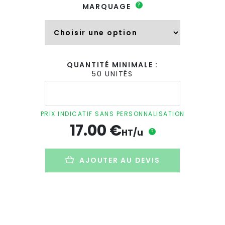
?
MARQUAGE
QUANTITÉ MINIMALE :
50 UNITÉS
quantité
de
T-
shirt
PRIX INDICATIF SANS PERSONNALISATION
Oversize
17.00
€
mixte
HT/u
?
personnalisé
en
coton
AJOUTER AU DEVIS
bio
-
240g
-
PALOMA