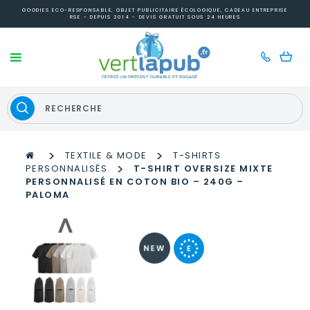
GOODIES ECO-RESPONSABLE, OBJET PUBLICITAIRE ÉCOLOGIQUE, CADEAU ENTREPRISE
RSE - DEPUIS 2014 - DEVIS GRATUIT SOUS 24 HEURES
>
>
TEXTILE & MODE
T-SHIRTS
>
PERSONNALISÉS
T-SHIRT OVERSIZE MIXTE
PERSONNALISÉ EN COTON BIO – 240G –
PALOMA