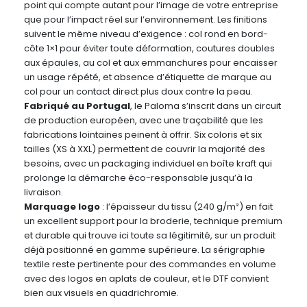
point qui compte autant pour l’image de votre entreprise
que pour l’impact réel sur l’environnement. Les finitions
suivent le même niveau d’exigence : col rond en bord-
côte 1×1 pour éviter toute déformation, coutures doubles
aux épaules, au col et aux emmanchures pour encaisser
un usage répété, et absence d’étiquette de marque au
col pour un contact direct plus doux contre la peau.
Fabriqué au Portugal
, le Paloma s’inscrit dans un circuit
de production européen, avec une traçabilité que les
fabrications lointaines peinent à offrir. Six coloris et six
tailles (XS à XXL) permettent de couvrir la majorité des
besoins, avec un packaging individuel en boîte kraft qui
prolonge la démarche éco-responsable jusqu’à la
livraison.
Marquage logo
: l’épaisseur du tissu (240 g/m²) en fait
un excellent support pour la broderie, technique premium
et durable qui trouve ici toute sa légitimité, sur un produit
déjà positionné en gamme supérieure. La sérigraphie
textile reste pertinente pour des commandes en volume
avec des logos en aplats de couleur, et le DTF convient
bien aux visuels en quadrichromie.