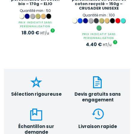
bio – 170g – ELIO
coton recyclé – 150g –
CRUSADER UNISEXE
Quantité min : 50
Quantité min : 100
PRIX INDICATIF SANS
PERSONNALISATION
?
18.00
€
HT/u
PRIX INDICATIF SANS
PERSONNALISATION
?
4.40
€
HT/u
Sélection rigoureuse
Devis gratuits sans
engagement
Échantillon sur
Livraison rapide
demande