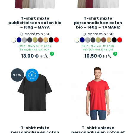
T-shirt mixte
T-shirt mixte
publicitaire en coton bio
personnalisé en coton
– 180g – MAYA
bio – 140g – TAMARIZ
Quantité min : 50
Quantité min : 50
PRIX INDICATIF SANS
PRIX INDICATIF SANS
PERSONNALISATION
PERSONNALISATION
?
?
13.00
€
10.50
€
HT/u
HT/u
T-shirt mixte
T-shirt unisexe
personnalisé en coton
personnalisé en coton et