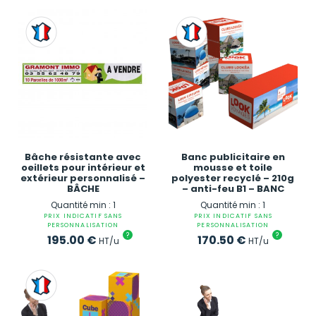
Bâche résistante avec
Banc publicitaire en
oeillets pour intérieur et
mousse et toile
extérieur personnalisé –
polyester recyclé – 210g
BÂCHE
– anti-feu B1 – BANC
Quantité min : 1
Quantité min : 1
PRIX INDICATIF SANS
PRIX INDICATIF SANS
PERSONNALISATION
PERSONNALISATION
?
?
195.00
€
170.50
€
HT/u
HT/u