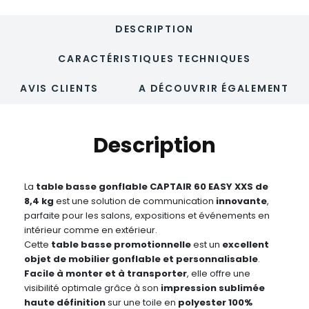
-
CAPTAIR
DESCRIPTION
60
EASY
XXS
CARACTÉRISTIQUES TECHNIQUES
AVIS CLIENTS
A DÉCOUVRIR ÉGALEMENT
Description
La
table basse gonflable CAPTAIR 60 EASY XXS
de
8,4 kg
est une solution de communication
innovante
,
parfaite pour les salons, expositions et événements en
intérieur comme en extérieur.
Cette
table basse promotionnelle
est un
excellent
objet de mobilier gonflable et personnalisable
.
Facile à monter et à transporter
, elle offre une
visibilité optimale grâce à son
impression sublimée
haute définition
sur une toile en
polyester 100%