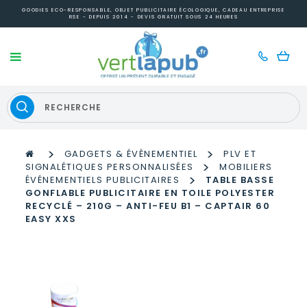
GOODIES ECO-RESPONSABLE, OBJET PUBLICITAIRE ÉCOLOGIQUE, CADEAU ENTREPRISE
RSE - DEPUIS 2014 - DEVIS GRATUIT SOUS 24 HEURES
>
>
GADGETS & ÉVÈNEMENTIEL
PLV ET
>
SIGNALÉTIQUES PERSONNALISÉES
MOBILIERS
>
ÉVÉNEMENTIELS PUBLICITAIRES
TABLE BASSE
GONFLABLE PUBLICITAIRE EN TOILE POLYESTER
RECYCLÉ – 210G – ANTI-FEU B1 – CAPTAIR 60
EASY XXS