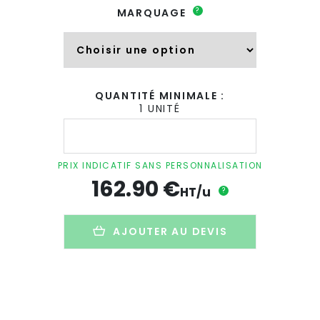
?
MARQUAGE
QUANTITÉ MINIMALE :
1 UNITÉ
quantité
de
Table
basse
PRIX INDICATIF SANS PERSONNALISATION
gonflable
162.90
€
publicitaire
HT/u
?
en
toile
polyester
AJOUTER AU DEVIS
recyclé
-
210g
-
anti-
feu
B1