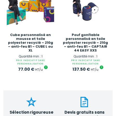
Cube personnalisé en
Pouf gonflable
mousse et toile
personnalisé en toile
polyester recyclé – 210g
polyester recyclé – 210g
– anti-feu B1 – CUBE L ou
– anti-feu B1 – CAPTAIR
XL
44 EASY XXS
Quantité min : 1
Quantité min : 1
PRIX INDICATIF SANS
PRIX INDICATIF SANS
PERSONNALISATION
PERSONNALISATION
?
?
77.00
€
137.50
€
HT/u
HT/u
Sélection rigoureuse
Devis gratuits sans