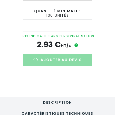
QUANTITÉ MINIMALE :
100 UNITÉS
quantité
de
Taille-
crayons
PRIX INDICATIF SANS PERSONNALISATION
1
2.93
€
trou
HT/u
?
personnalisé
en
bois
AJOUTER AU DEVIS
-
TAILLO
DESCRIPTION
CARACTÉRISTIQUES TECHNIQUES