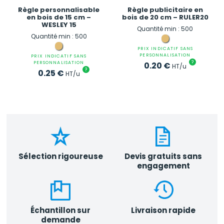
Règle personnalisable
Règle publicitaire en
en bois de 15 cm –
bois de 20 cm – RULER20
WESLEY 15
Quantité min : 500
Quantité min : 500
PRIX INDICATIF SANS
PERSONNALISATION
PRIX INDICATIF SANS
?
PERSONNALISATION
0.20
€
HT/u
?
0.25
€
HT/u
Sélection rigoureuse
Devis gratuits sans
engagement
Échantillon sur
Livraison rapide
demande