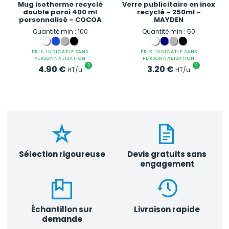
Mug isotherme recyclé
Verre publicitaire en inox
double paroi 400 ml
recyclé – 250ml –
personnalisé – COCOA
MAYDEN
Quantité min : 100
Quantité min : 50
PRIX INDICATIF SANS
PRIX INDICATIF SANS
PERSONNALISATION
PERSONNALISATION
?
?
4.90
€
3.20
€
HT/u
HT/u
Sélection rigoureuse
Devis gratuits sans
engagement
Échantillon sur
Livraison rapide
demande