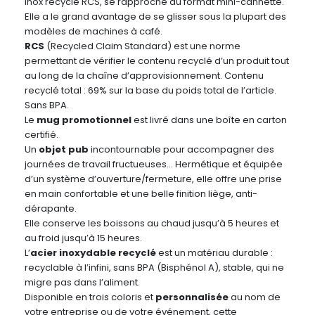
inox recyclé RCS, se rapproche du format mini-cannette.
Elle a le grand avantage de se glisser sous la plupart des
modèles de machines à café.
RCS
(Recycled Claim Standard) est une norme
permettant de vérifier le contenu recyclé d’un produit tout
au long de la chaîne d’approvisionnement. Contenu
recyclé total : 69% sur la base du poids total de l’article.
Sans BPA.
Le
mug promotionnel
est livré dans une boîte en carton
certifié.
Un
objet pub
incontournable pour accompagner des
journées de travail fructueuses… Hermétique et équipée
d’un système d’ouverture/fermeture, elle offre une prise
en main confortable et une belle finition liège, anti-
dérapante.
Elle conserve les boissons au chaud jusqu’à 5 heures et
au froid jusqu’à 15 heures.
L’
acier inoxydable recyclé
est un matériau durable :
recyclable à l’infini, sans BPA (Bisphénol A), stable, qui ne
migre pas dans l’aliment.
Disponible en trois coloris et
personnalisée
au nom de
votre entreprise ou de votre événement, cette