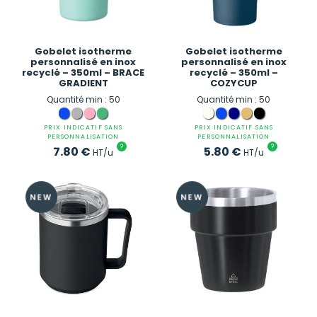
Gobelet isotherme
Gobelet isotherme
personnalisé en inox
personnalisé en inox
recyclé – 350ml – BRACE
recyclé – 350ml –
GRADIENT
COZYCUP
Quantité min : 50
Quantité min : 50
PRIX INDICATIF SANS
PRIX INDICATIF SANS
PERSONNALISATION
PERSONNALISATION
?
?
7.80
€
5.80
€
HT/u
HT/u