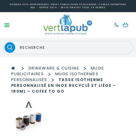
GOODIES ECO-RESPONSABLE, OBJET PUBLICITAIRE ÉCOLOGIQUE, CADEAU ENTREPRISE
RSE - DEPUIS 2014 - DEVIS GRATUIT SOUS 24 HEURES
>
>
DRINKWARE & CUISINE
MUGS
>
PUBLICITAIRES
MUGS ISOTHERMES
>
PERSONNALISÉS
TASSE ISOTHERME
PERSONNALISÉ EN INOX RECYCLÉ ET LIÈGE –
180ML – COFEE TO GO