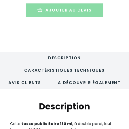
recyclé
et
AJOUTER AU DEVIS
liège
-
180ml
-
COFEE
TO
GO
DESCRIPTION
CARACTÉRISTIQUES TECHNIQUES
AVIS CLIENTS
A DÉCOUVRIR ÉGALEMENT
Description
Cette
tasse publicitaire 180
ml,
à double paroi, tout