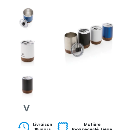
Livraison
Matière
15 jours
Inox recyclé, Liège