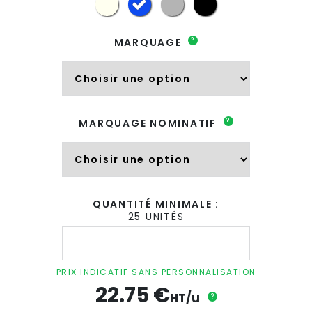
?
MARQUAGE
?
MARQUAGE NOMINATIF
QUANTITÉ MINIMALE :
25 UNITÉS
quantité
de
Tasse
isotherme
PRIX INDICATIF SANS PERSONNALISATION
personnalisé
22.75
€
en
HT/u
?
inox