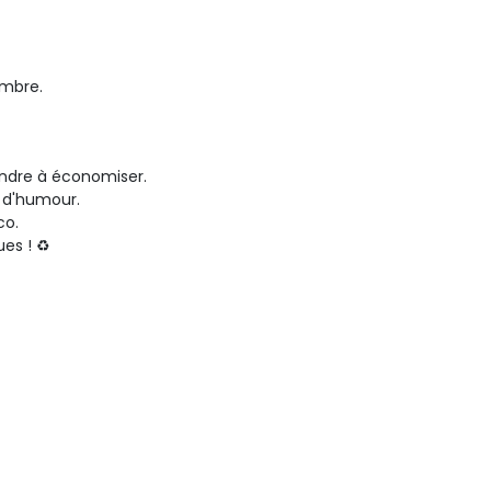
ambre.
endre à économiser.
 d'humour.
co.
es ! ♻️