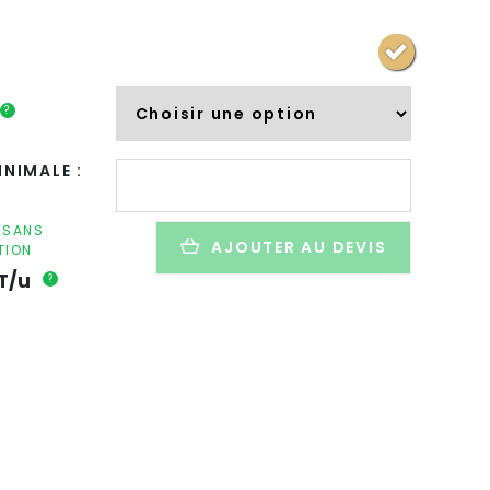
?
quantité
NIMALE :
de
Tirelire
publicitaire
F SANS
AJOUTER AU DEVIS
TION
en
bois
T/u
?
-
JASARA