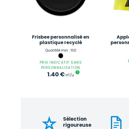
Frisbee personnalisé en
Appl
plastique recyclé
personn
Quantité min : 100
PRIX INDICATIF SANS
PERSONNALISATION
1.40
€
?
HT/u
Sélection
rigoureuse