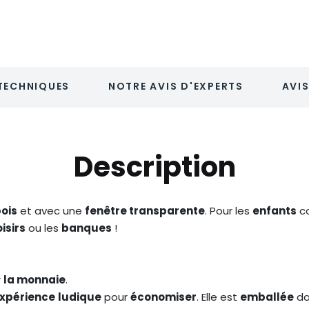
TECHNIQUES
NOTRE AVIS D'EXPERTS
AVIS
Description
bois
et avec une
fenêtre transparente
. Pour les
enfants
c
oisirs
ou les
banques
!
r
la monnaie
.
xpérience
ludique
pour
économiser
. Elle est
emballée
da