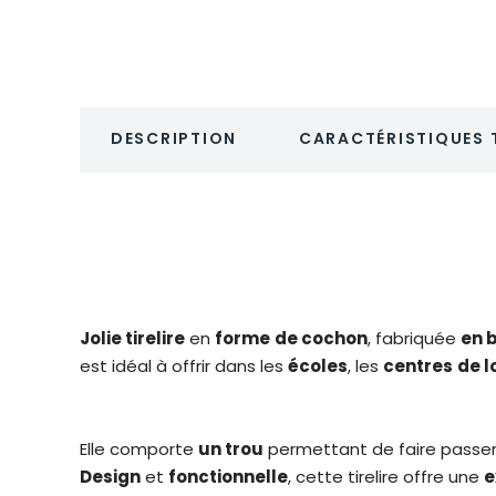
DESCRIPTION
CARACTÉRISTIQUES 
Jolie tirelire
en
forme
de cochon
, fabriquée
en 
est idéal à offrir dans les
écoles
, les
centres
de l
Elle comporte
un trou
permettant de faire passe
Design
et
fonctionnelle
, cette tirelire offre une
e