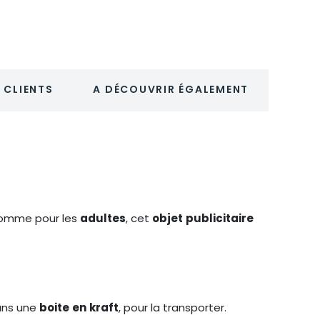
 CLIENTS
A DÉCOUVRIR ÉGALEMENT
omme pour les
adultes
, cet
objet
publicitaire
ns une
boite
en
kraft
, pour la transporter.