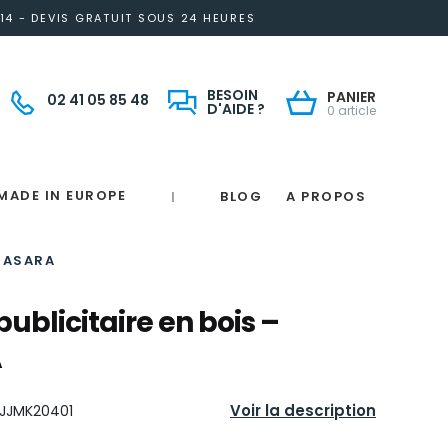
14 - DEVIS GRATUIT SOUS 24 HEURES
BESOIN
PANIER
02 41 05 85 48
D'AIDE ?
0 article
MADE IN EUROPE
BLOG
A PROPOS
|
Notre engagement solidaire et responsable
Made in France
 in France
e
France
magne
 JASARA
 publicitaire en bois –
A
Voir la description
JJMK20401