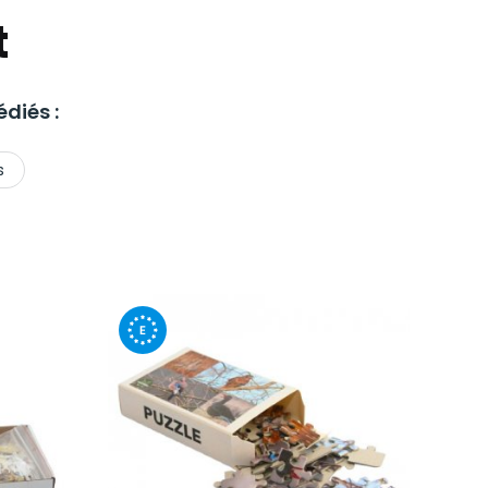
t
diés :
s