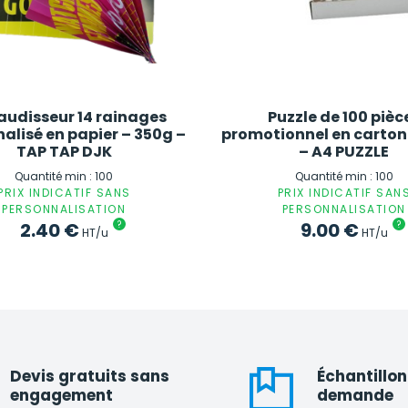
audisseur 14 rainages
Puzzle de 100 pièc
alisé en papier – 350g –
promotionnel en carton
TAP TAP DJK
– A4 PUZZLE
Quantité min : 100
Quantité min : 100
PRIX INDICATIF SANS
PRIX INDICATIF SAN
PERSONNALISATION
PERSONNALISATION
2.40
€
?
9.00
€
?
HT/u
HT/u
Devis gratuits sans
Échantillon
engagement
demande