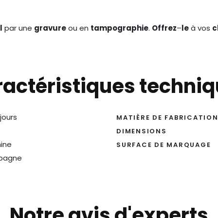
l
par une
gravure
ou en
tampographie
.
Offrez
–
le
à vos
c
actéristiques techni
 jours
MATIÈRE DE FABRICATIO
DIMENSIONS
ine
SURFACE DE MARQUAGE
pagne
Notre avis d'experts