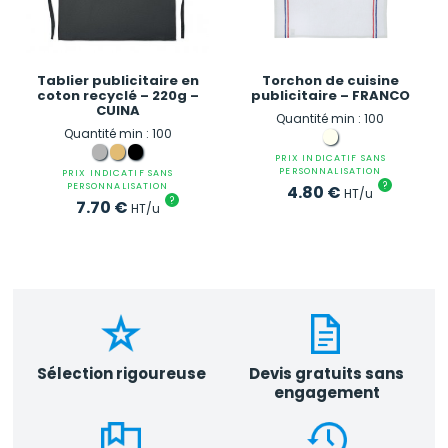
Tablier publicitaire en
Torchon de cuisine
coton recyclé – 220g –
publicitaire – FRANCO
CUINA
Quantité min : 100
Quantité min : 100
PRIX INDICATIF SANS
PERSONNALISATION
PRIX INDICATIF SANS
?
PERSONNALISATION
4.80
€
HT/u
?
7.70
€
HT/u
Sélection rigoureuse
Devis gratuits sans
engagement