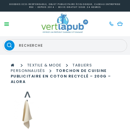
GOODIES ECO-RESPONSABLE, OBJET PUBLICITAIRE ÉCOLOGIQUE, CADEAU ENTREPRISE
RSE - DEPUIS 2014 - DEVIS GRATUIT SOUS 24 HEURES
>
>
TEXTILE & MODE
TABLIERS
>
PERSONNALISÉS
TORCHON DE CUISINE
PUBLICITAIRE EN COTON RECYCLÉ – 200G –
ALORA