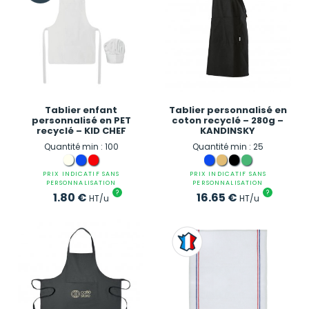
Tablier enfant
Tablier personnalisé en
personnalisé en PET
coton recyclé – 280g –
recyclé – KID CHEF
KANDINSKY
Quantité min : 100
Quantité min : 25
PRIX INDICATIF SANS
PRIX INDICATIF SANS
PERSONNALISATION
PERSONNALISATION
?
?
1.80
€
16.65
€
HT/u
HT/u