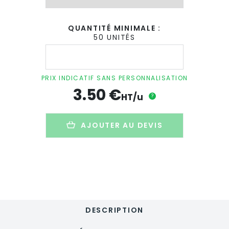
QUANTITÉ MINIMALE :
50 UNITÉS
quantité
de
Torchon
de
PRIX INDICATIF SANS PERSONNALISATION
cuisine
3.50
€
publicitaire
HT/u
?
en
coton
recyclé
AJOUTER AU DEVIS
-
200g
-
ALORA
DESCRIPTION