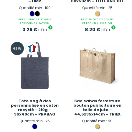
– LIMP
60x50cm – TOTE BAG XXL
Quantité min : 100
Quantité min : 25
PRIX INDICATIF SANS
PRIX INDICATIF SANS
PERSONNALISATION
PERSONNALISATION
?
?
3.25
€
8.20
€
HT/u
HT/u
Tote bag à dos
Sac cabas fermeture
personnalisé en coton
bouton publicitaire en
recyclé – 210g –
toile de jute –
36x40cm – PRABAG
44,5x35x14cm – TRIEX
Quantité min : 25
Quantité min : 50