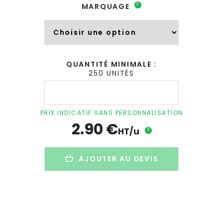
?
MARQUAGE
QUANTITÉ MINIMALE :
250 UNITÉS
quantité
de
Tote
bag
PRIX INDICATIF SANS PERSONNALISATION
personnalisé
2.90
€
en
HT/u
?
coton
recyclé
-
AJOUTER AU DEVIS
150g
-
40x30cm
-
TBAG