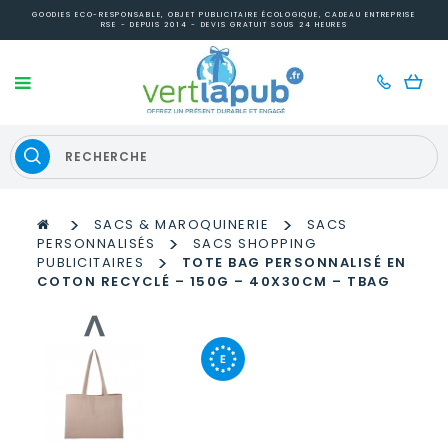
GOODIES ECO-RESPONSABLE, OBJET PUBLICITAIRE ÉCOLOGIQUE, CADEAU ENTREPRISE
RSE - DEPUIS 2014 - DEVIS GRATUIT SOUS 24 HEURES
>
>
SACS & MAROQUINERIE
SACS
>
PERSONNALISÉS
SACS SHOPPING
>
PUBLICITAIRES
TOTE BAG PERSONNALISÉ EN
COTON RECYCLÉ – 150G – 40X30CM – TBAG