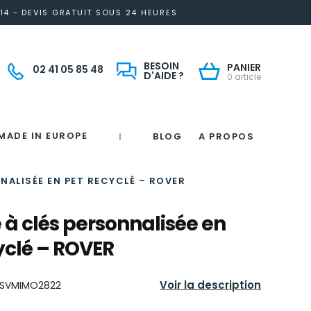
14 - DEVIS GRATUIT SOUS 24 HEURES
BESOIN
PANIER
02 41 05 85 48
D'AIDE ?
0 article
MADE IN EUROPE
BLOG
A PROPOS
|
Notre engagement solidaire et responsable
Made in France
 in France
e
France
magne
ALISÉE EN PET RECYCLÉ – ROVER
 à clés personnalisée en
yclé – ROVER
Voir la description
SVMIMO2822