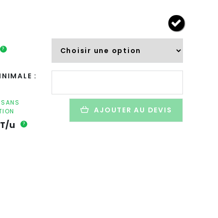
?
quantité
NIMALE :
de
Trousse
à
F SANS
AJOUTER AU DEVIS
TION
clés
personnalisée
T/u
?
en
PET
recyclé
-
ROVER