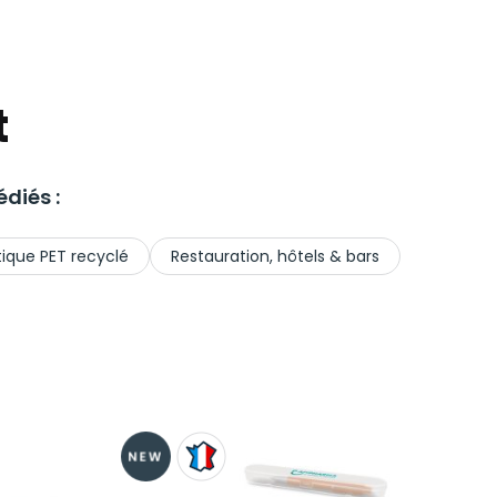
t
diés :
tique PET recyclé
Restauration, hôtels & bars