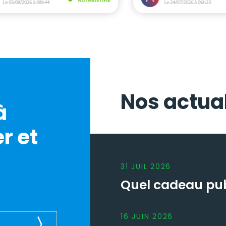
Nos actual
à
r et
31
JUIL
2026
Quel cadeau publ
16
JUIN
2026