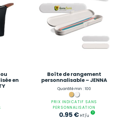
 ou
Boîte de rangement
isée en
personnalisable – JENNA
TY
Quantité min : 100
PRIX INDICATIF SANS
PERSONNALISATION
S
0.95
€
?
HT/u