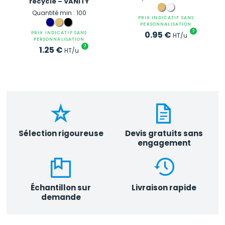
recyclé – VANITY
Quantité min : 100
PRIX INDICATIF SANS
PERSONNALISATION
?
0.95
€
PRIX INDICATIF SANS
HT/u
PERSONNALISATION
?
1.25
€
HT/u
Sélection rigoureuse
Devis gratuits sans
engagement
Échantillon sur
Livraison rapide
demande