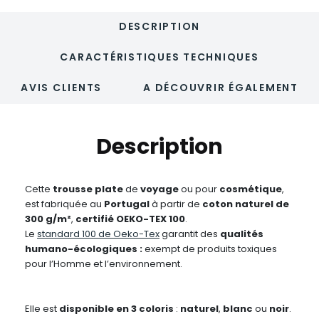
DESCRIPTION
CARACTÉRISTIQUES TECHNIQUES
AVIS CLIENTS
A DÉCOUVRIR ÉGALEMENT
Description
Cette
trousse plate
de
voyage
ou pour
cosmétique
,
est fabriquée au
Portugal
à partir de
coton naturel de
300 g/m²
,
certifié
OEKO-TEX 100
.
Le
standard 100 de Oeko-Tex
garantit des
qualités
humano-écologiques :
exempt de produits toxiques
pour l’Homme et l’environnement.
Elle est
disponible en 3 coloris
:
naturel
,
blanc
ou
noir
.