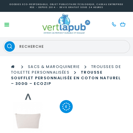
GOODIES ECO-RESPONSABLE, OBJET PUBLICITAIRE ÉCOLOGIQUE, CADEAU ENTREPRISE
RSE - DEPUIS 2014 - DEVIS GRATUIT SOUS 24 HEURES
>
>
SACS & MAROQUINERIE
TROUSSES DE
>
TOILETTE PERSONNALISÉES
TROUSSE
SOUFFLET PERSONNALISÉE EN COTON NATUREL
– 300G – ECOZIP