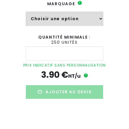
?
MARQUAGE
QUANTITÉ MINIMALE :
250 UNITÉS
quantité
de
Trousse
soufflet
PRIX INDICATIF SANS PERSONNALISATION
personnalisée
3.90
€
en
HT/u
?
coton
naturel
-
AJOUTER AU DEVIS
300g
-
ECOZIP