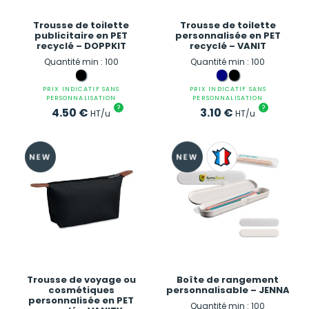
Trousse de toilette
Trousse de toilette
publicitaire en PET
personnalisée en PET
recyclé – DOPPKIT
recyclé – VANIT
Quantité min : 100
Quantité min : 100
PRIX INDICATIF SANS
PRIX INDICATIF SANS
PERSONNALISATION
PERSONNALISATION
?
?
4.50
€
3.10
€
HT/u
HT/u
Trousse de voyage ou
Boîte de rangement
cosmétiques
personnalisable – JENNA
personnalisée en PET
Quantité min : 100