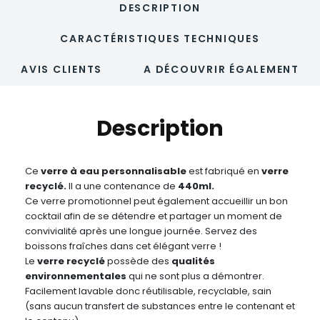
DESCRIPTION
CARACTÉRISTIQUES TECHNIQUES
AVIS CLIENTS
A DÉCOUVRIR ÉGALEMENT
Description
Ce
verre à eau personnalisable
est fabriqué en
verre
recyclé.
Il a une contenance de
440ml.
Ce verre promotionnel peut également accueillir un bon
cocktail afin de se détendre et partager un moment de
convivialité après une longue journée. Servez des
boissons fraîches dans cet élégant verre !
Le
verre recyclé
possède des
qualités
environnementales
qui ne sont plus a démontrer.
Facilement lavable donc réutilisable, recyclable, sain
(sans aucun transfert de substances entre le contenant et