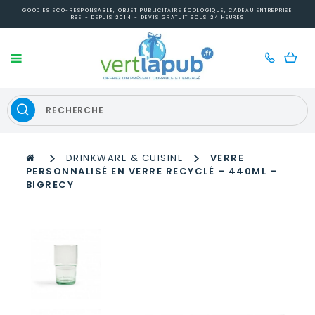
GOODIES ECO-RESPONSABLE, OBJET PUBLICITAIRE ÉCOLOGIQUE, CADEAU ENTREPRISE
RSE - DEPUIS 2014 - DEVIS GRATUIT SOUS 24 HEURES
>
>
DRINKWARE & CUISINE
VERRE
PERSONNALISÉ EN VERRE RECYCLÉ – 440ML –
BIGRECY