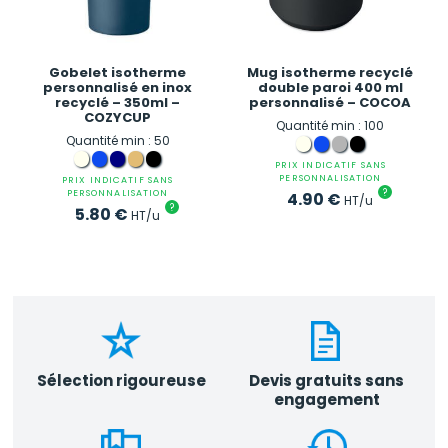
Gobelet isotherme
Mug isotherme recyclé
personnalisé en inox
double paroi 400 ml
recyclé – 350ml –
personnalisé – COCOA
COZYCUP
Quantité min : 100
Quantité min : 50
PRIX INDICATIF SANS
PERSONNALISATION
PRIX INDICATIF SANS
?
PERSONNALISATION
4.90
€
HT/u
?
5.80
€
HT/u
Sélection rigoureuse
Devis gratuits sans
engagement