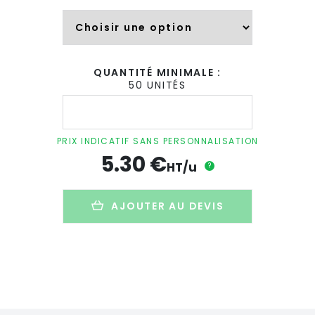
QUANTITÉ MINIMALE :
50 UNITÉS
quantité
de
Verre
personnalisé
PRIX INDICATIF SANS PERSONNALISATION
en
5.30
€
verre
HT/u
?
recyclé
-
440ml
AJOUTER AU DEVIS
-
BIGRECY