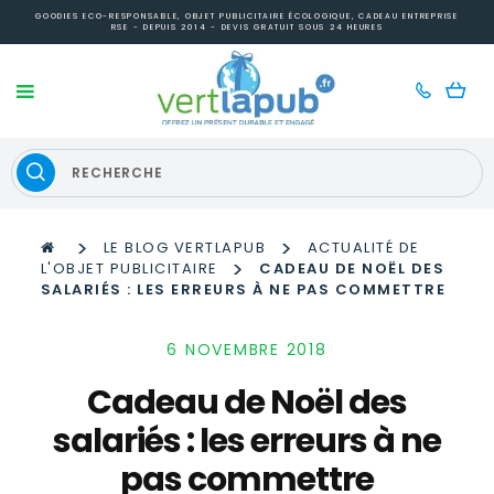
GOODIES ECO-RESPONSABLE, OBJET PUBLICITAIRE ÉCOLOGIQUE, CADEAU ENTREPRISE
RSE - DEPUIS 2014 - DEVIS GRATUIT SOUS 24 HEURES
>
>
LE BLOG VERTLAPUB
ACTUALITÉ DE
>
L'OBJET PUBLICITAIRE
CADEAU DE NOËL DES
SALARIÉS : LES ERREURS À NE PAS COMMETTRE
6 NOVEMBRE 2018
Cadeau de Noël des
salariés : les erreurs à ne
pas commettre