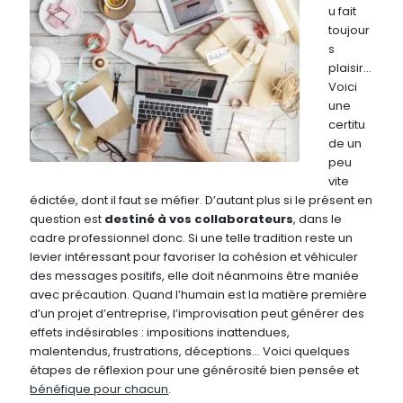
u fait
toujour
s
plaisir…
Voici
une
certitu
de un
peu
vite
édictée, dont il faut se méfier. D’autant plus si le présent en
question est
destiné à vos collaborateurs
, dans le
cadre professionnel donc. Si une telle tradition reste un
levier intéressant pour favoriser la cohésion et véhiculer
des messages positifs, elle doit néanmoins être maniée
avec précaution. Quand l’humain est la matière première
d’un projet d’entreprise, l’improvisation peut générer des
effets indésirables : impositions inattendues,
malentendus, frustrations, déceptions… Voici quelques
étapes de réflexion pour une générosité bien pensée et
bénéfique pour chacun
.