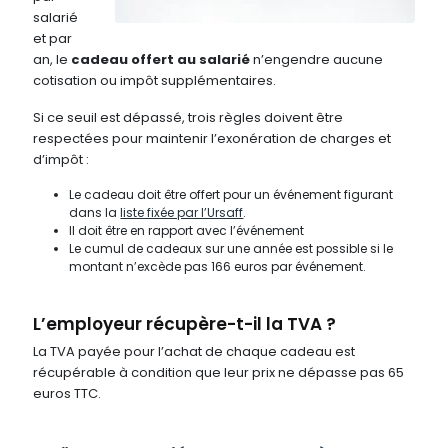
salarié
et par
an, le
cadeau offert au salarié
n’engendre aucune
cotisation ou impôt supplémentaires.
Si ce seuil est dépassé, trois règles doivent être
respectées pour maintenir l’exonération de charges et
d’impôt :
Le cadeau doit être offert pour un événement figurant
dans la
liste fixée par l’Ursaff
.
Il doit être en rapport avec l’événement
Le cumul de cadeaux sur une année est possible si le
montant n’excède pas 166 euros par événement.
L’employeur récupère-t-il la TVA ?
La TVA payée pour l’achat de chaque cadeau est
récupérable à condition que leur prix ne dépasse pas 65
euros TTC.