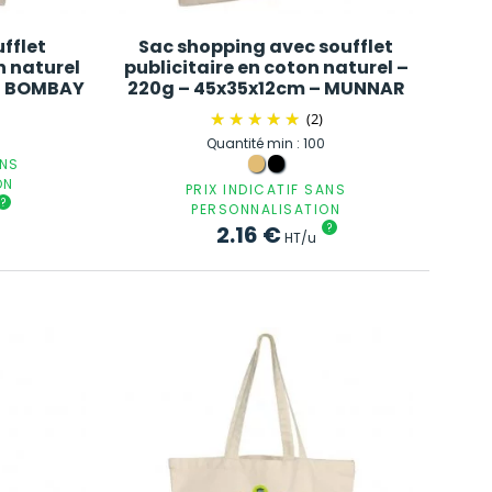
fflet
Sac shopping avec soufflet
n naturel
publicitaire en coton naturel –
 – BOMBAY
220g – 45x35x12cm – MUNNAR
(2)
Quantité min : 100
ANS
ON
PRIX INDICATIF SANS
?
PERSONNALISATION
2.16
€
?
HT/u