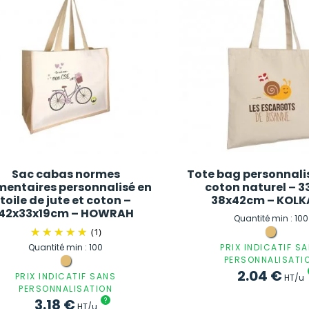
Sac cabas normes
Tote bag personnali
mentaires personnalisé en
coton naturel – 3
toile de jute et coton –
38x42cm – KOL
42x33x19cm – HOWRAH
Quantité min : 100
(1)
Quantité min : 100
PRIX INDICATIF S
PERSONNALISATI
2.04
€
PRIX INDICATIF SANS
HT/u
PERSONNALISATION
3.18
€
?
HT/u