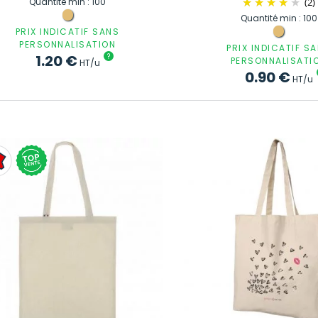
Quantité min : 100
(2)
Quantité min : 100
PRIX INDICATIF SANS
PERSONNALISATION
PRIX INDICATIF S
1.20
€
?
PERSONNALISATI
HT/u
0.90
€
HT/u