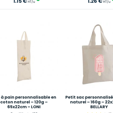
1.15
€
1.26
€
HT/u
HT/u
 à pain personnalisable en
Petit sac personnalis
coton naturel – 120g –
naturel – 160g – 22
65x22cm – LONI
BELLARY