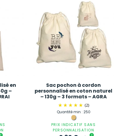
isé en
Sac pochon à cordon
60g –
personnalisé en coton naturel
URAI
– 130g – 3 formats – AGRA
(2)
Quantité min : 250
ANS
PRIX INDICATIF SANS
ON
PERSONNALISATION
?
?