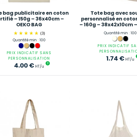
e bag publicitaire en coton
Tote bag avec sou
rtifié – 150g – 36x40cm –
personnalisé en coto
OEKO BAG
– 160g – 38x42x10cm
(3)
Quantité min : 100
Quantité min : 100
PRIX INDICATIF S
PERSONNALISATI
PRIX INDICATIF SANS
1.74
€
PERSONNALISATION
HT/u
4.00
€
?
HT/u