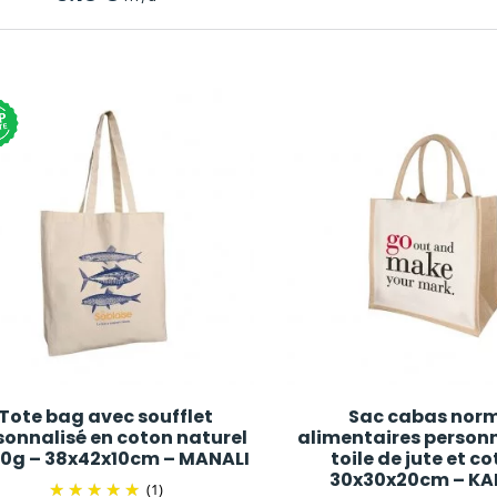
Tote bag avec soufflet
Sac cabas nor
sonnalisé en coton naturel
alimentaires personn
20g – 38x42x10cm – MANALI
toile de jute et c
30x30x20cm – K
(1)