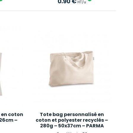
0.90
€
HT/u
é en coton
Tote bag personnalisé en
x26cm –
coton et polyester recyclés –
280g – 50x37cm – PARMA