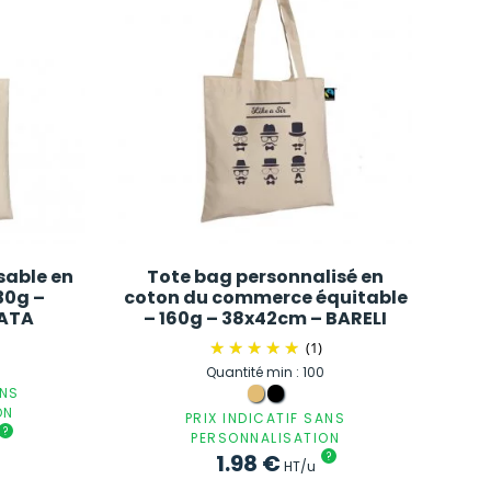
sable en
Tote bag personnalisé en
30g –
coton du commerce équitable
KATA
– 160g – 38x42cm – BARELI
(1)
Quantité min : 100
ANS
ON
PRIX INDICATIF SANS
?
PERSONNALISATION
1.98
€
?
HT/u