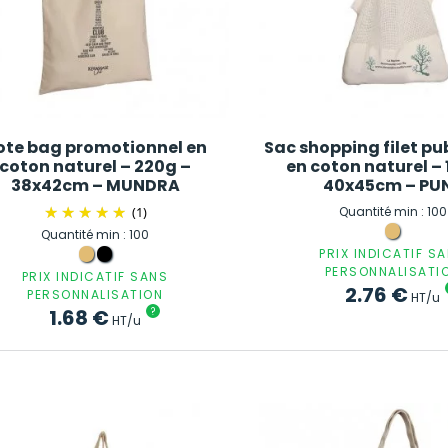
ote bag promotionnel en
Sac shopping filet pub
coton naturel – 220g –
en coton naturel –
38x42cm – MUNDRA
40x45cm – PU
(1)
Quantité min : 100
Quantité min : 100
PRIX INDICATIF S
PERSONNALISATI
PRIX INDICATIF SANS
2.76
€
PERSONNALISATION
HT/u
1.68
€
?
HT/u