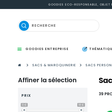
GOODIES ECO-RESPONSABLE, OBJET P
GOODIES ENTREPRISE
THÉMATIQ
Sets d’éc
Thermomètres
St
P
S
Gou
M
P
Po
Po
P
M
>
>
SACS & MAROQUINERIE
SACS PERSON
Sac
Affiner la sélection
39 PR
PRIX
0 €
18 €