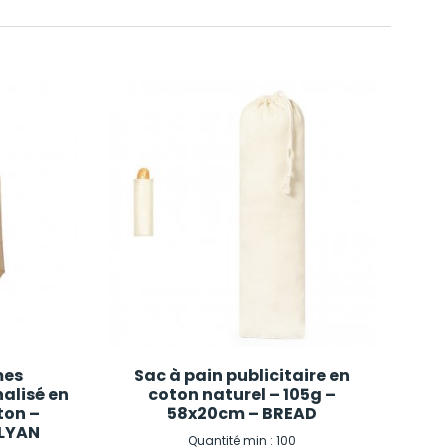
mes
Sac à pain publicitaire en
alisé en
coton naturel – 105g –
oton –
58x20cm – BREAD
ALYAN
Quantité min : 100