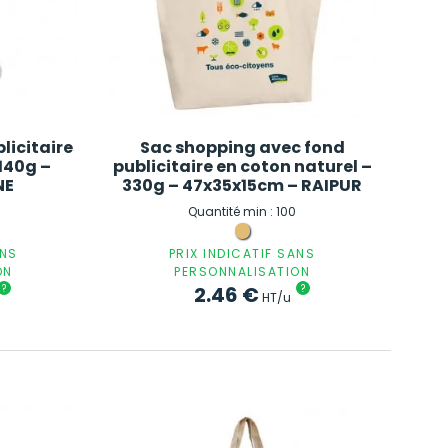
licitaire
Sac shopping avec fond
 140g –
publicitaire en coton naturel –
NE
330g – 47x35x15cm – RAIPUR
Quantité min : 100
ANS
PRIX INDICATIF SANS
ON
PERSONNALISATION
?
2.46
€
?
HT/u