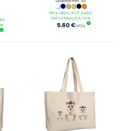
Quantité min : 50
PRIX INDICATIF SANS
PERSONNALISATION
ANS
5.60
€
?
ON
HT/u
?