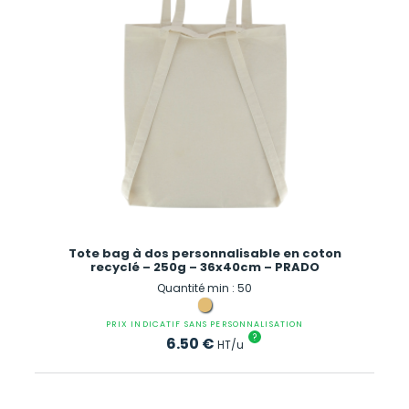
Tote bag à dos personnalisable en coton
recyclé – 250g – 36x40cm – PRADO
Quantité min : 50
PRIX INDICATIF SANS PERSONNALISATION
?
6.50
€
HT/u