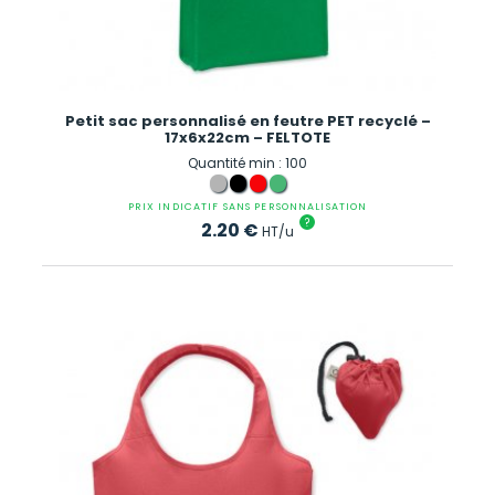
Petit sac personnalisé en feutre PET recyclé –
17x6x22cm – FELTOTE
Quantité min : 100
PRIX INDICATIF SANS PERSONNALISATION
?
2.20
€
HT/u