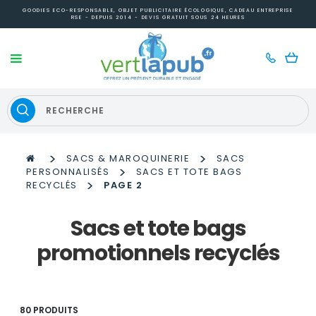
GOODIES ECO-RESPONSABLE, OBJET PUBLICITAIRE ÉCOLOGIQUE, CADEAU ENTREPRISE
RSE - DEPUIS 2014 - DEVIS GRATUIT SOUS 24 HEURES
>
>
SACS & MAROQUINERIE
SACS
>
PERSONNALISÉS
SACS ET TOTE BAGS
>
RECYCLÉS
PAGE 2
Sacs et tote bags
promotionnels recyclés
80 PRODUITS