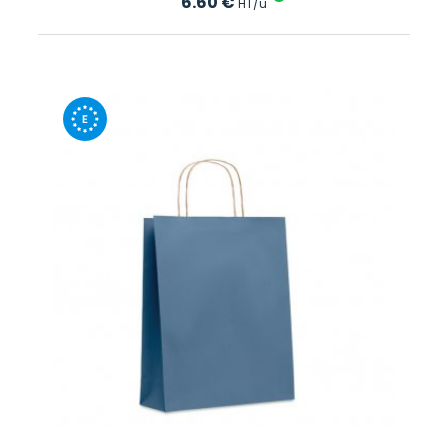
6.60
€
HT/u