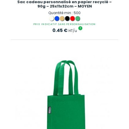
Sac cadeau personnalisé en papier recyclé –
90g – 25x11x32cm – MOYEN
Quantité min : 500
PRIX INDICATIF SANS PERSONNALISATION
?
0.45
€
HT/u