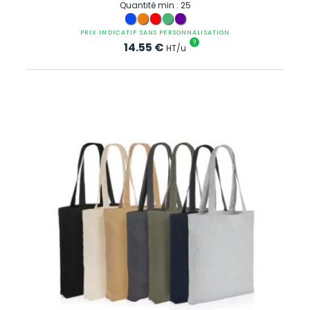
Quantité min : 25
PRIX INDICATIF SANS PERSONNALISATION
?
14.55
€
HT/u