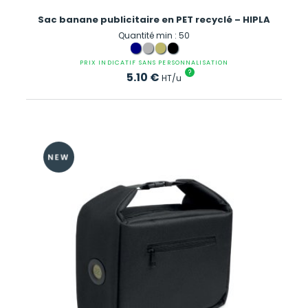
Sac banane publicitaire en PET recyclé – HIPLA
Quantité min : 50
PRIX INDICATIF SANS PERSONNALISATION
?
5.10
€
HT/u