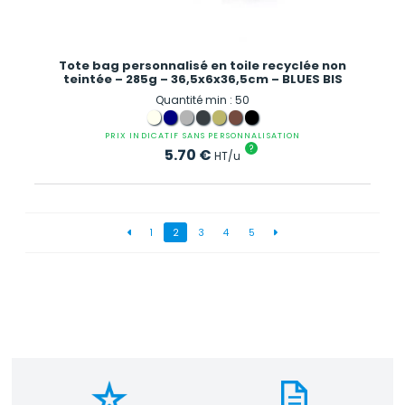
Tote bag personnalisé en toile recyclée non
teintée – 285g – 36,5x6x36,5cm – BLUES BIS
Quantité min : 50
PRIX INDICATIF SANS PERSONNALISATION
?
5.70
€
HT/u
1
2
3
4
5