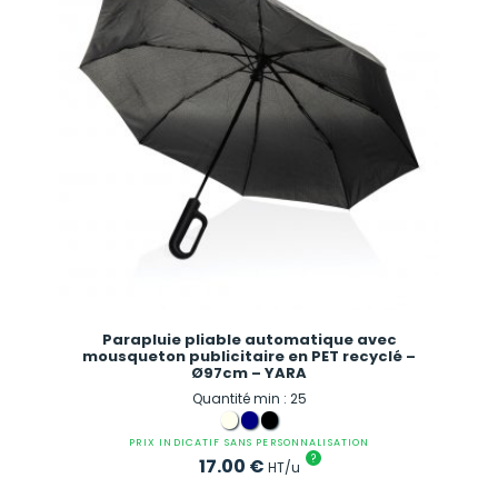
Parapluie pliable automatique avec
mousqueton publicitaire en PET recyclé –
Ø97cm – YARA
Quantité min : 25
PRIX INDICATIF SANS PERSONNALISATION
?
17.00
€
HT/u