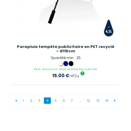
Parapluie tempête publicitaire en PET recyclé
– Ø115cm
Quantité min : 25
PRIX INDICATIF SANS PERSONNALISATION
?
15.00
€
HT/u
1
2
3
4
5
6
7
…
12
13
14