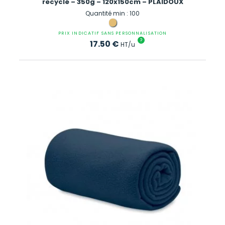
recyclé – 350g – 120x150cm – PLAIDOUX
Quantité min : 100
PRIX INDICATIF SANS PERSONNALISATION
?
17.50
€
HT/u