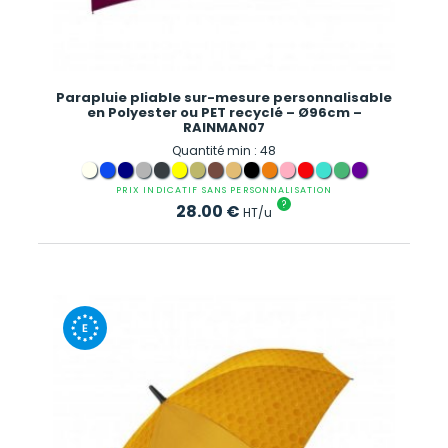
Parapluie pliable sur-mesure personnalisable
en Polyester ou PET recyclé – Ø96cm –
RAINMAN07
Quantité min : 48
PRIX INDICATIF SANS PERSONNALISATION
?
28.00
€
HT/u