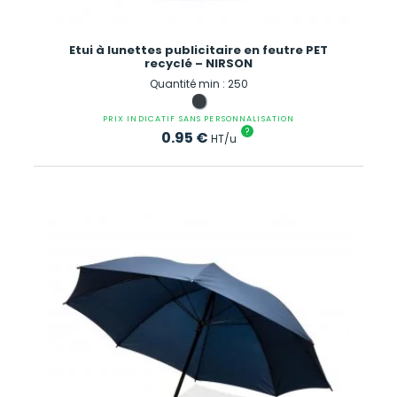
Etui à lunettes publicitaire en feutre PET
recyclé – NIRSON
Quantité min : 250
PRIX INDICATIF SANS PERSONNALISATION
?
0.95
€
HT/u