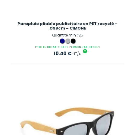
Parapluie pliable publicitaire en PET recyclé –
Ø99cm – CIMONE
Quantité min : 25
PRIX INDICATIF SANS PERSONNALISATION
?
10.40
€
HT/u