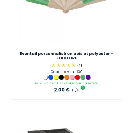
Éventail personnalisé en bois et polyester –
FOLKLORE
(1)
Quantité min : 100
PRIX INDICATIF SANS PERSONNALISATION
?
2.00
€
HT/u