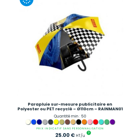
Parapluie sur-mesure publicitaire en
Polyester ou PET recyclé – Ø110cm – RAINMAN01
Quantité min : 50
PRIX INDICATIF SANS PERSONNALISATION
?
25.00
€
HT/u