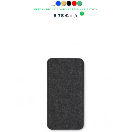
PRIX INDICATIF SANS PERSONNALISATION
?
5.78
€
HT/u