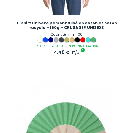
T-shirt unisexe personnalisé en coton et coton
recyclé – 150g – CRUSADER UNISEXE
Quantité min : 100
PRIX INDICATIF SANS PERSONNALISATION
?
4.40
€
HT/u