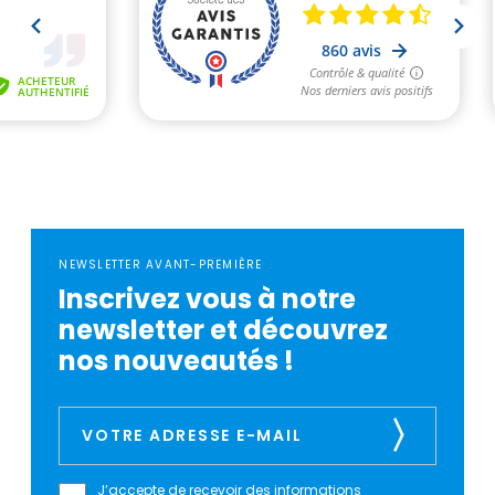
NEWSLETTER AVANT-PREMIÈRE
Inscrivez vous à notre
newsletter et découvrez
nos nouveautés !
J’accepte de recevoir des informations