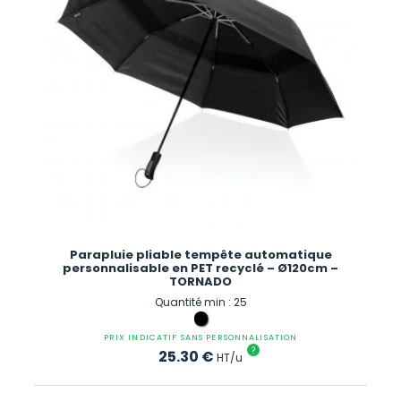
Parapluie pliable tempête automatique
personnalisable en PET recyclé – Ø120cm –
TORNADO
Quantité min : 25
PRIX INDICATIF SANS PERSONNALISATION
?
25.30
€
HT/u