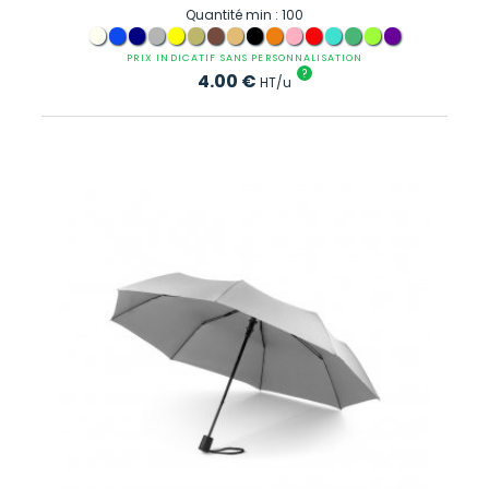
Quantité min : 100
PRIX INDICATIF SANS PERSONNALISATION
?
4.00
€
HT/u