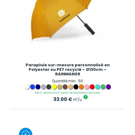
Parapluie sur-mesure personnalisé en
Polyester ou PET recyclé – Ø130cm –
RAINMAN09
Quantité min : 50
PRIX INDICATIF SANS PERSONNALISATION
?
33.00
€
HT/u