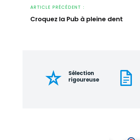
ARTICLE PRÉCÉDENT :
Croquez la Pub à pleine dent
Navigation
de
l’article
Sélection
rigoureuse