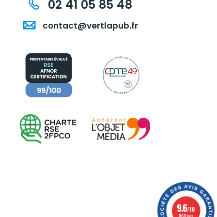
02 41 05 85 48
contact@vertlapub.fr
9.6
/10
860 avis