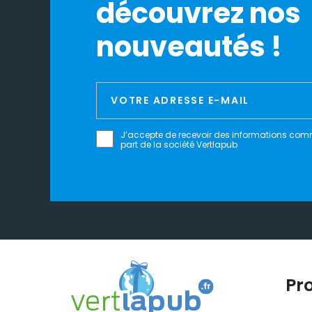
découvrez nos
nouveautés !
J’accepte de recevoir des informations com
part de la société Vertlapub
Pr