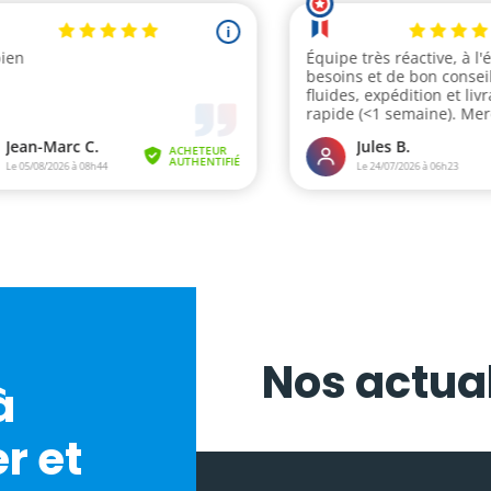
Nos actual
à
r et