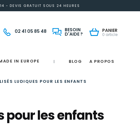
14 - DEVIS GRATUIT SOUS 24 HEURES
BESOIN
PANIER
02 41 05 85 48
D'AIDE ?
0 article
MADE IN EUROPE
BLOG
A PROPOS
|
Notre engagement solidaire et responsable
Made in France
 in France
e
France
magne
ISÉS LUDIQUES POUR LES ENFANTS
s pour les enfants