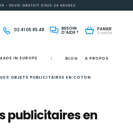
14 - DEVIS GRATUIT SOUS 24 HEURES
BESOIN
PANIER
02 41 05 85 48
D'AIDE ?
0 article
MADE IN EUROPE
BLOG
A PROPOS
|
Notre engagement solidaire et responsable
Made in France
 in France
e
France
magne
NOS OBJETS PUBLICITAIRES EN COTON
 publicitaires en