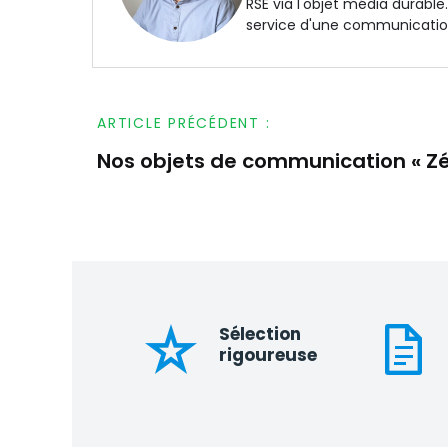
RSE via l'objet média durabl
service d'une communication
ARTICLE PRÉCÉDENT :
Nos objets de communication « Zé
Navigation
de
l’article
Sélection
rigoureuse