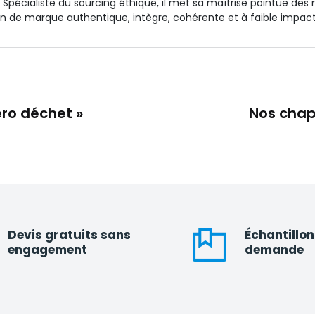
e. Spécialiste du sourcing éthique, il met sa maîtrise pointue de
 de marque authentique, intègre, cohérente et à faible impac
ro déchet »
Nos chap
Devis gratuits sans
Échantillon
engagement
demande