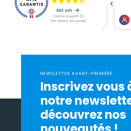
NEWSLETTER AVANT-PREMIÈRE
Inscrivez vous 
notre newslette
découvrez nos
nouveautés !