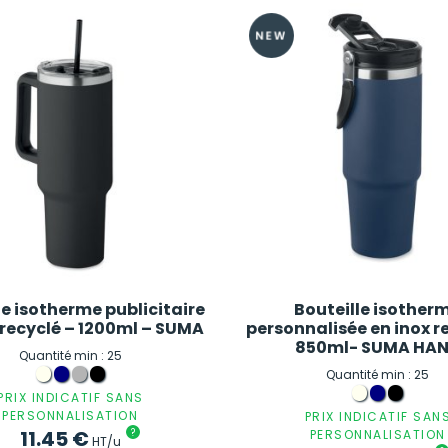
le isotherme publicitaire
Bouteille isother
 recyclé – 1200ml – SUMA
personnalisée en inox r
850ml- SUMA HA
Quantité min : 25
Quantité min : 25
PRIX INDICATIF SANS
PERSONNALISATION
PRIX INDICATIF SAN
11.45
€
?
PERSONNALISATION
HT/u