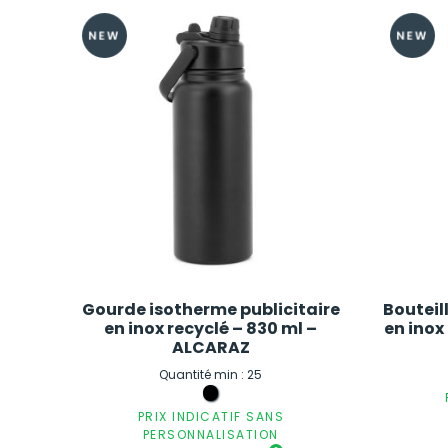
Gourde isotherme publicitaire
Bouteil
en inox recyclé – 830 ml –
en inox
ALCARAZ
Quantité min : 25
PRIX INDICATIF SANS
PERSONNALISATION