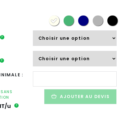
?
?
quantité
NIMALE :
de
Bouteille
isotherme
F SANS
AJOUTER AU DEVIS
TION
personnalisée
en
HT/u
?
inox
-
500ml
-
COLISOL