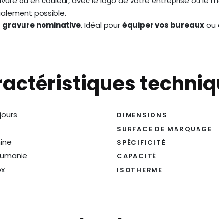
vure ou en couleur, avec le logo de votre entreprise ou le 
galement possible.
e
gravure nominative
. Idéal pour
équiper vos bureaux
ou o
actéristiques techni
 jours
DIMENSIONS
SURFACE DE MARQUAGE
ine
SPÉCIFICITÉ
umanie
CAPACITÉ
ox
ISOTHERME