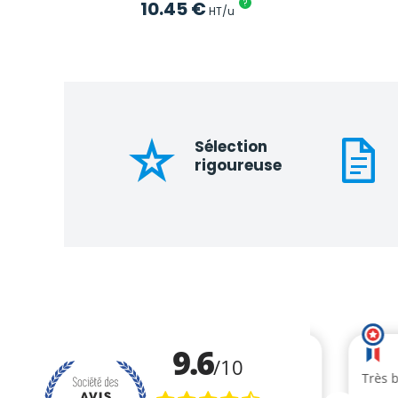
10.45
€
?
HT/u
Sélection
rigoureuse