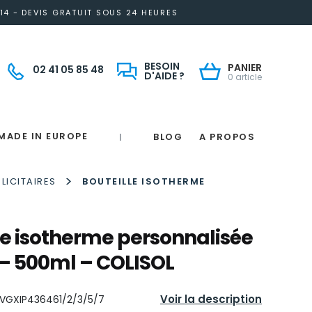
14 - DEVIS GRATUIT SOUS 24 HEURES
BESOIN
PANIER
02 41 05 85 48
D'AIDE ?
0 article
MADE IN EUROPE
BLOG
A PROPOS
|
Notre engagement solidaire et responsable
Made in France
 in France
e
France
magne
>
LICITAIRES
BOUTEILLE ISOTHERME
le isotherme personnalisée
 – 500ml – COLISOL
Voir la description
VGXIP436461/2/3/5/7