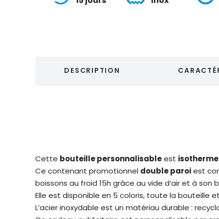
15 jours
Inox
DESCRIPTION
CARACTÉR
Cette
bouteille personnalisable
est
isotherme
Ce contenant promotionnel
double paroi
est co
boissons au froid 15h grâce au vide d’air et à so
Elle est disponible en 5 coloris, toute la bouteill
L’acier inoxydable est un matériau durable : recyclab