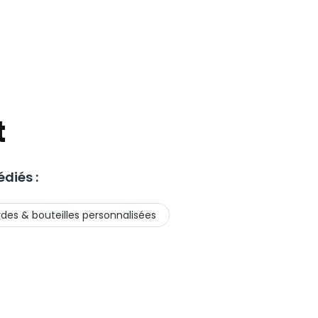
t
diés :
des & bouteilles personnalisées