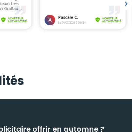
ités
icitaire offrir en automne ?