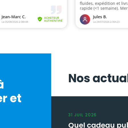
Nos actual
à
r et
31
JUIL
2026
Quel cadeau publ