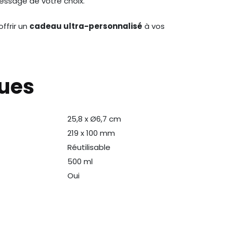
message de votre choix.
ffrir un
cadeau ultra-personnalisé
à vos
ques
25,8 x Ø6,7 cm
219 x 100 mm
Réutilisable
500 ml
Oui