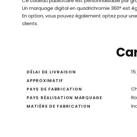
Ce cadeau publicitaire est personnalisable par gra
Un marquage digital en quadrichromie 360° est é
En option, vous pouvez également optez pour un
clients.
Car
15
DÉLAI DE LIVRAISON
APPROXIMATIF
Ch
PAYS DE FABRICATION
Ro
PAYS RÉALISATION MARQUAGE
In
MATIÈRE DE FABRICATION