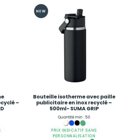
me
Bouteille isotherme avec paille
ecyclé –
publicitaire en inox recyclé –
ND
500ml- SUMA GRIP
Quantité min : 50
S
PRIX INDICATIF SANS
PERSONNALISATION