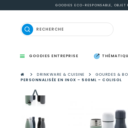
GOODIES ECO-RESPONSABLE, OBJET P
GOODIES ENTREPRISE
THÉMATIQ
Sets d’éc
Thermomètres
St
P
S
Gou
M
P
Po
Po
P
M
>
>
DRINKWARE & CUISINE
GOURDES & BO
PERSONNALISÉE EN INOX – 500ML – COLISOL