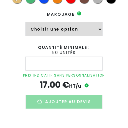
?
MARQUAGE
QUANTITÉ MINIMALE :
50 UNITÉS
quantité
de
Cahier
rechargeable
PRIX INDICATIF SANS PERSONNALISATION
ou
17.00
€
porte-
HT/u
?
menu
promotionnel
en
AJOUTER AU DEVIS
cuir
recyclé
-
A5