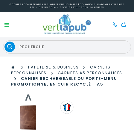
GOODIES ECO-RESPONSABLE, OBJET PUBLICITAIRE ÉCOLOGIQUE, CADEAU ENTREPRISE
RSE - DEPUIS 2014 - DEVIS GRATUIT SOUS 24 HEURES
>
>
PAPETERIE & BUSINESS
CARNETS
>
PERSONNALISÉS
CARNETS A5 PERSONNALISÉS
>
CAHIER RECHARGEABLE OU PORTE-MENU
PROMOTIONNEL EN CUIR RECYCLÉ – A5