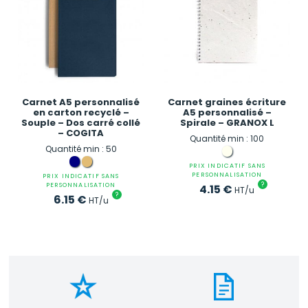
Carnet A5 personnalisé
Carnet graines écriture
en carton recyclé –
A5 personnalisé –
Souple – Dos carré collé
Spirale – GRANOX L
– COGITA
Quantité min : 100
Quantité min : 50
PRIX INDICATIF SANS
PERSONNALISATION
PRIX INDICATIF SANS
?
PERSONNALISATION
4.15
€
HT/u
?
6.15
€
HT/u