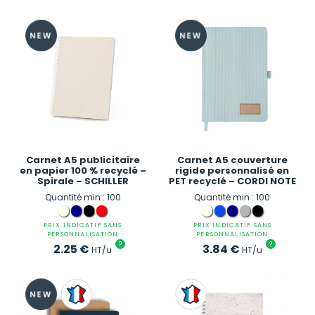
Carnet A5 publicitaire
Carnet A5 couverture
en papier 100 % recyclé –
rigide personnalisé en
Spirale – SCHILLER
PET recyclé – CORDI NOTE
Quantité min : 100
Quantité min : 100
PRIX INDICATIF SANS
PRIX INDICATIF SANS
PERSONNALISATION
PERSONNALISATION
?
?
2.25
€
3.84
€
HT/u
HT/u