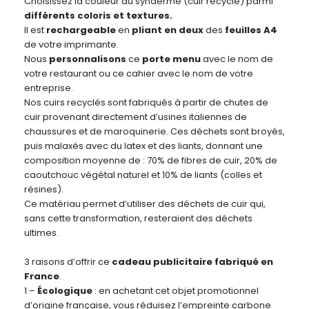
Choisissez la couleur du synderme (cuir recyclé) parmi
différents coloris et textures.
Il est
rechargeable
en
pliant en deux
des
feuilles A4
de votre imprimante.
Nous
personnalisons
ce
porte menu
avec le nom de
votre restaurant ou ce cahier avec le nom de votre
entreprise.
Nos cuirs recyclés sont fabriqués à partir de chutes de
cuir provenant directement d’usines italiennes de
chaussures et de maroquinerie. Ces déchets sont broyés,
puis malaxés avec du latex et des liants, donnant une
composition moyenne de : 70% de fibres de cuir, 20% de
caoutchouc végétal naturel et 10% de liants (colles et
résines).
Ce matériau permet d’utiliser des déchets de cuir qui,
sans cette transformation, resteraient des déchets
ultimes.
3 raisons d’offrir ce
cadeau publicitaire fabriqué en
France
.
1 –
Écologique
: en achetant cet objet promotionnel
d’origine française, vous réduisez l’empreinte carbone