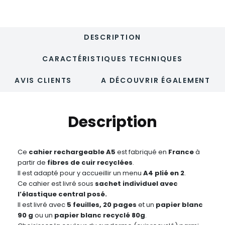
DESCRIPTION
CARACTÉRISTIQUES TECHNIQUES
AVIS CLIENTS
A DÉCOUVRIR ÉGALEMENT
Description
Ce
cahier rechargeable A5
est fabriqué en
France
à
partir de
fibres de cuir recyclées
.
Il est adapté pour y accueillir un menu
A4 plié en 2
.
Ce cahier est livré sous
sachet individuel avec
l’élastique central posé.
Il est livré avec
5 feuilles, 20 pages
et un
papier blanc
90 g
ou un
papier blanc recyclé 80g
.