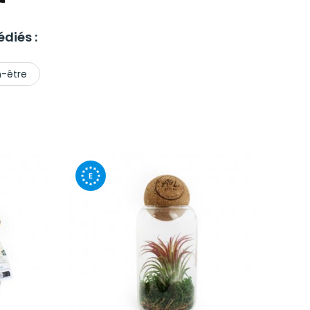
diés :
n-être