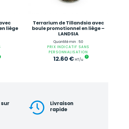
avec
Terrarium de Tillandsia avec
en liège
boule promotionnel en liège –
LANDSIA
Quantité min : 50
S
PRIX INDICATIF SANS
PERSONNALISATION
12.60
€
?
HT/u
 sur
Livraison
rapide