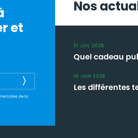
Nos actual
à
r et
31
JUIL
2026
Quel cadeau publ
16
JUIN
2026
Les différentes
merciales de la