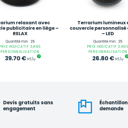
rarium relaxant avec
Terrarium lumineux 
le publicitaire en liège –
couvercle personnalisé 
RELAX
– LED
Quantité min : 25
Quantité min : 25
PRIX INDICATIF SANS
PRIX INDICATIF SAN
PERSONNALISATION
PERSONNALISATION
39.70
€
?
26.80
€
?
HT/u
HT/u
Devis gratuits sans
Échantillon
engagement
demande