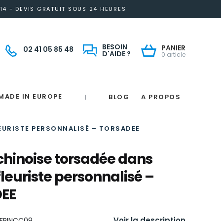
14 - DEVIS GRATUIT SOUS 24 HEURES
BESOIN
PANIER
02 41 05 85 48
D'AIDE ?
0 article
MADE IN EUROPE
BLOG
A PROPOS
|
Notre engagement solidaire et responsable
Made in France
 in France
e
France
magne
EURISTE PERSONNALISÉ – TORSADEE
hinoise torsadée dans
fleuriste personnalisé –
EE
Voir la description
FPINCC09