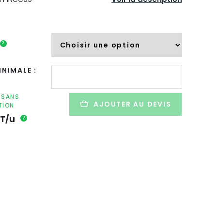
?
quantité
NIMALE :
de
Canne
chinoise
F SANS
AJOUTER AU DEVIS
TION
torsadée
dans
T/u
?
papier
fleuriste
personnalisé
-
TORSADEE