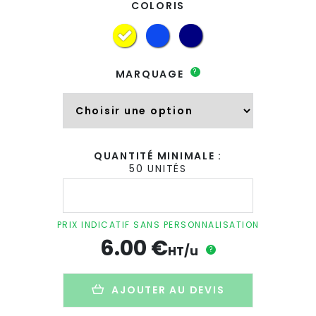
COLORIS
?
MARQUAGE
QUANTITÉ MINIMALE :
50 UNITÉS
quantité
de
Carnet
A5
PRIX INDICATIF SANS PERSONNALISATION
avec
6.00
€
couverture
HT/u
?
rigide
personnalisé
en
AJOUTER AU DEVIS
carton
-