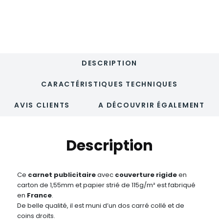
Dos
carré
collé
-
SCRIPTURA
DESCRIPTION
CARACTÉRISTIQUES TECHNIQUES
AVIS CLIENTS
A DÉCOUVRIR ÉGALEMENT
Description
Ce
carnet publicitaire
avec
couverture rigide
en
carton de 1,55mm et papier strié de 115g/m² est fabriqué
en
France
.
De belle qualité, il est muni d’un dos carré collé et de
coins droits.