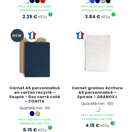
PRIX INDICATIF SANS
PRIX INDICATIF SANS
PERSONNALISATION
PERSONNALISATION
?
?
2.25
€
3.84
€
HT/u
HT/u
Carnet A5 personnalisé
Carnet graines écriture
en carton recyclé –
A5 personnalisé –
Souple – Dos carré collé
Spirale – GRANOX L
– COGITA
Quantité min : 100
Quantité min : 50
PRIX INDICATIF SANS
PERSONNALISATION
PRIX INDICATIF SANS
?
PERSONNALISATION
4.15
€
HT/u
?
6.15
€
HT/u