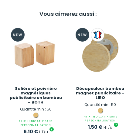
Vous aimerez aussi :
Salière et poivrière
Décapsuleur bambou
magnétiques
magnet publicitaire –
publicitaire en bambou
LIRO
– BOTH
Quantité min : 50
Quantité min : 50
PRIX INDICATIF SANS
PERSONNALISATION
PRIX INDICATIF SANS
?
PERSONNALISATION
1.50
€
HT/u
?
5.10
€
HT/u