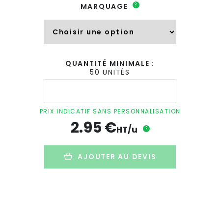
?
MARQUAGE
QUANTITÉ MINIMALE :
50 UNITÉS
quantité
de
Décapsuleur
avec
PRIX INDICATIF SANS PERSONNALISATION
manche
2.95
€
personnalisé
HT/u
?
en
bois
de
AJOUTER AU DEVIS
hêtre
-
HERO