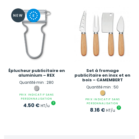
Éplucheur publicitaire en
Set à fromage
aluminium – REX
publicitaire en inox et en
bois – CAMEMBERT
Quantité min : 280
Quantité min : 50
PRIX INDICATIF SANS
PERSONNALISATION
PRIX INDICATIF SANS
?
PERSONNALISATION
4.50
€
HT/u
?
8.16
€
HT/u