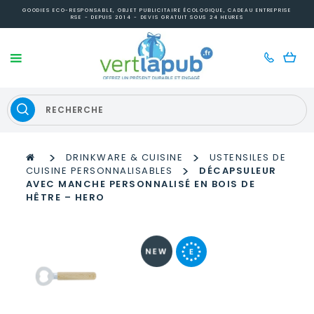
GOODIES ECO-RESPONSABLE, OBJET PUBLICITAIRE ÉCOLOGIQUE, CADEAU ENTREPRISE
RSE - DEPUIS 2014 - DEVIS GRATUIT SOUS 24 HEURES
>
>
DRINKWARE & CUISINE
USTENSILES DE
>
CUISINE PERSONNALISABLES
DÉCAPSULEUR
AVEC MANCHE PERSONNALISÉ EN BOIS DE
HÊTRE – HERO