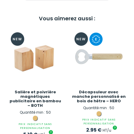
Vous aimerez aussi :
Salière et poivrière
Décapsuleur avec
magnétiques
manche personnalisé en
publicitaire en bambou
bois de hêtre – HERO
– BOTH
Quantité min : 50
Quantité min : 50
PRIX INDICATIF SANS
PERSONNALISATION
PRIX INDICATIF SANS
?
PERSONNALISATION
2.95
€
HT/u
?