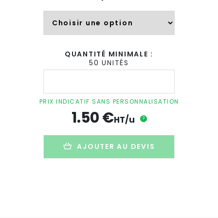
QUANTITÉ MINIMALE :
50 UNITÉS
quantité
de
Décapsuleur
bambou
PRIX INDICATIF SANS PERSONNALISATION
magnet
1.50
€
publicitaire
HT/u
?
-
LIRO
AJOUTER AU DEVIS