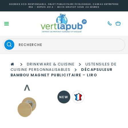
GOODIES ECO-RESPONSABLE, OBJET PUBLICITAIRE ÉCOLOGIQUE, CADEAU ENTREPRISE
RSE - DEPUIS 2014 - DEVIS GRATUIT SOUS 24 HEURES
>
>
DRINKWARE & CUISINE
USTENSILES DE
>
CUISINE PERSONNALISABLES
DÉCAPSULEUR
BAMBOU MAGNET PUBLICITAIRE – LIRO