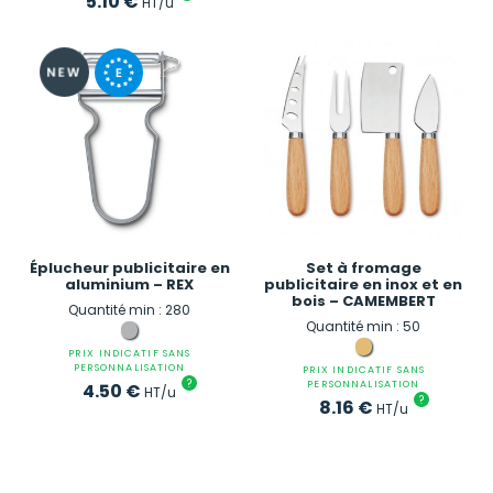
5.10
€
HT/u
Éplucheur publicitaire en
Set à fromage
aluminium – REX
publicitaire en inox et en
bois – CAMEMBERT
Quantité min : 280
Quantité min : 50
PRIX INDICATIF SANS
PERSONNALISATION
PRIX INDICATIF SANS
?
PERSONNALISATION
4.50
€
HT/u
?
8.16
€
HT/u